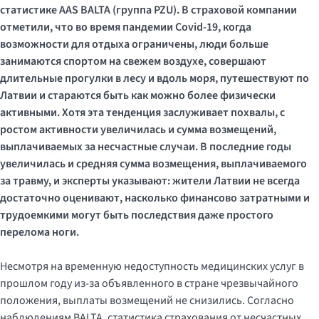
статистике
AAS BALTA (группа PZU)
.
В страховой компании
отметили, что во время пандемии Covid-19, когда
возможности для отдыха ограничены, люди больше
занимаются спортом на свежем воздухе, совершают
длительные прогулки в лесу и вдоль моря, путешествуют по
Латвии и
стараются быть как можно более физически
активными
. Хотя эта тенденция заслуживает похвалы, с
ростом активности увеличилась и сумма
возмещений
,
выплачиваем
ых
за несчастные случаи.
В
последние годы
увеличилась
и с
редняя сумма
возмещения
, выплачиваемо
го
за травму, и эксперты
указывают
:
жители Латвии
не всегда
достаточно оценивают
, насколько финансово
затратными
и
трудоемкими могут быть последствия даже простого
перелома ноги.
Несмотря на временную недоступность медицинских услуг в
прошлом году из-за объявленного в стране чрезвычайного
положения, выплаты возмещений не снизились. Согласно
наблюдениям BALTA, статистика страхования от несчастных