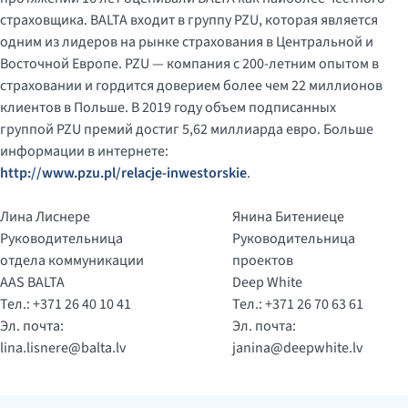
страховщика. BALTA входит в группу PZU, которая является
одним из лидеров на рынке страхования в Центральной и
Восточной Европе. PZU — компания с 200-летним опытом в
страховании и гордится доверием более чем 22 миллионов
клиентов в Польше. В 2019 году объем подписанных
группой PZU премий достиг 5,62 миллиарда евро. Больше
информации в интернете:
http://www.pzu.pl/relacje-inwestorskie
.
Лина Лиснере
Янина Битениеце
Руководительница
Руководительница
отдела коммуникации
проектов
AAS BALTA
Deep White
Тел.: +371 26 40 10 41
Тел.: +371 26 70 63 61
Эл. почта:
Эл. почта:
lina.lisnere@balta.lv
janina@deepwhite.lv