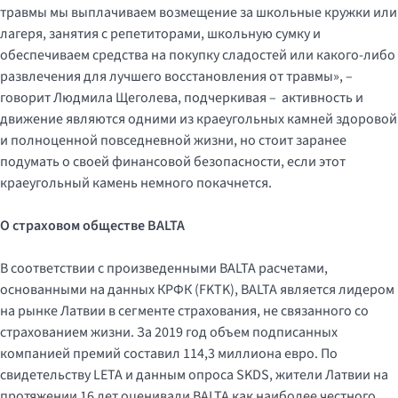
травмы мы выплачиваем возмещение за школьные кружки или
лагеря, занятия с репетиторами, школьную сумку и
обеспечиваем средства на покупку сладостей или какого-либо
развлечения для лучшего восстановления от травмы», –
говорит Людмила Щеголева, подчеркивая – активность и
движение являются одними из краеугольных камней здоровой
и полноценной повседневной жизни, но стоит заранее
подумать о своей финансовой безопасности, если этот
краеугольный камень немного покачнется.
О страховом обществе BALTA
В соответствии с произведенными BALTA расчетами,
основанными на данных КРФК (FKTK), BALTA является лидером
на рынке Латвии в сегменте страхования, не связанного со
страхованием жизни. За 2019 год объем подписанных
компанией премий составил 114,3 миллиона евро. По
свидетельству LETA и данным опроса SKDS, жители Латвии на
протяжении 16 лет оценивали BALTA как наиболее честного