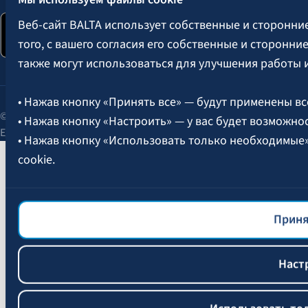
Веб-сайт BALTA использует собственные и сторонни
того, с вашего согласия его собственные и сторонн
также могут использоваться для улучшения работы 
• Нажав кнопку «Принять все» — будут применены вс
© 2026 AAS BALTA | улица Сканстес 25, Рига, LV-1013, Латвия.
• Нажав кнопку «Настроить» — у вас будет возможно
Единый рег. № 40003049409.
• Нажав кнопку «Использовать только необходимые
cookie.
Более подробная информация об управлении файлам
файлов cookie
BALTA.
Приня
Наст