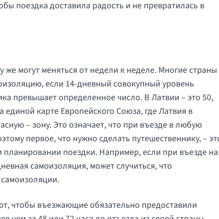
обы поездка доставила радость и не превратилась в
у же могут меняться от недели к неделе. Многие страны
оизоляцию, если 14-дневный совокупный уровень
ка превышает определенное число. В Латвии – это 50,
 единой карте Европейского Союза, где Латвия в
сную – зону. Это означает, что при въезде в любую
этому первое, что нужно сделать путешественнику, – эт
и планировании поездки. Например, если при въезде на
невная самоизоляция, может случиться, что
 самоизоляции.
уют, чтобы въезжающие обязательно предоставили
е чем за 48 или 72 часа до отъезда из своей страны.