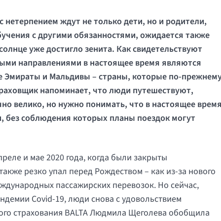
 нетерпением ждут не только дети, но и родители,
бучения с другими обязанностями, ожидается также
солнце уже достигло зенита. Как свидетельствуют
рными направлениями в настоящее время являются
е Эмираты и Мальдивы – страны, которые по-прежнем
Страховщик напоминает, что люди путешествуют,
но велико, но нужно понимать, что в настоящее врем
, без соблюдения которых планы поездок могут
реле и мае 2020 года, когда были закрыты
акже резко упал перед Рождеством – как из-за нового
еждународных пассажирских перевозок. Но сейчас,
ндемии Covid-19, люди снова с удовольствием
ного страхования BALTA Людмила Щеголева обобщила