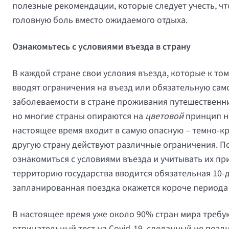
полезные рекомендации, которые следует учесть, чт
головную боль вместо ожидаемого отдыха.
Ознакомьтесь с условиями въезда в страну
В каждой стране свои условия въезда, которые к том
вводят ограничения на въезд или обязательную сам
заболеваемости в стране проживания путешественни
но многие страны опираются на
цветовой
принцип на
настоящее время входит в самую опасную – темно-кра
другую страну действуют различные ограничения. По
ознакомиться с условиями въезда и учитывать их пр
территорию государства вводится обязательная 10-д
запланированная поездка окажется короче периода
В настоящее время уже около 90% стран мира треб
отрицательный тест на Covid-19, сделанный не поздне