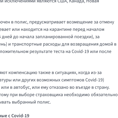
ми исключениями являются США, Канада, Новая
лючен в полис, предусматривает возмещение за отмену
левает или находится на карантине перед началом
 дней до начала запланированной поездки), за
день) и транспортные расходы для возвращения домой в
ложительном результате теста на Covid-19 или после
ют компенсацию также в ситуациях, когда из-за
туры или других возможных симптомов Covid-19)
или в автобус, или ему отказано во въезде в страну.
этому при выборе страховщика необходимо обязательно
рывать выбранный полис.
ые с Covid-19