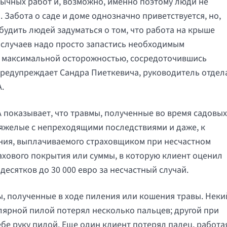
вычных работ и, возможно, именно поэтому люди не
Забота о саде и доме однозначно приветствуется, но,
будить людей задуматься о том, что работа на крыше
х случаев надо просто запастись необходимым
с максимальной осторожностью, сосредоточившись
 предупреждает Сандра Пиеткевича, руководитель отдел
.
A показывает, что травмы, полученные во время садовых
 тяжелые с непреходящими последствиями и даже, к
ения, выплачиваемого страховщиком при несчастном
рахового покрытия или суммы, в которую клиент оценил
десятков до 30 000 евро за несчастный случай.
ы, полученные в ходе пиления или кошения травы. Неки
ярной пилой потерял несколько пальцев; другой при
бе руку пилой. Еще один клиент потерял палец, работа