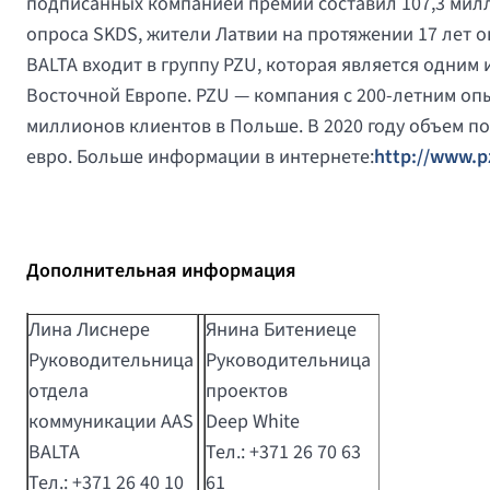
подписанных компанией премий составил 107,3 милл
опроса SKDS, жители Латвии на протяжении 17 лет о
BALTA входит в группу PZU, которая является одним
Восточной Европе. PZU — компания с 200-летним опы
миллионов клиентов в Польше. В 2020 году объем п
евро. Больше информации в интернете:
http://www.pz
Дополнительная информация
Лина Лиснере
Янина Битениеце
Руководительница
Руководительница
отдела
проектов
коммуникации AAS
Deep White
BALTA
Тел.: +371 26 70 63
Тел.: +371 26 40 10
61