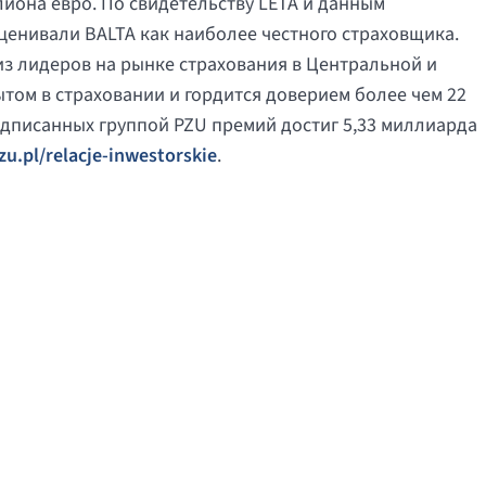
иона евро. По свидетельству LETA и данным
ценивали BALTA как наиболее честного страховщика.
 из лидеров на рынке страхования в Центральной и
том в страховании и гордится доверием более чем 22
одписанных группой PZU премий достиг 5,33 миллиарда
u.pl/relacje-inwestorskie
.