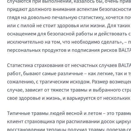
случаются при выполнении, казалось бы, очень при
придают должного внимания аспектам безопасности. 
глядя на довольно печальную статистику, хочется по
или с пилой не стоит здоровья или жизни. Для таки
оснащением для безопасной работы и действовать 
исключительно на том, что необходимо сделать», –
персональных продуктов и подписания рисков BALTA
Статистика страхования от несчастных случаев BALT
работ, бывают самые различные – как легкие, так и
сожалению, с трагическим исходом. Размер возмещ
случае, зависит от тяжести травмы и выбранного ст
свое здоровье и жизнь, и варьируется от нескольких 
Типичные травмы людей весной и летом – это травм
клиент страховщика при распиливании досок циркул
восстановлении теплицы получил травму, порезав се