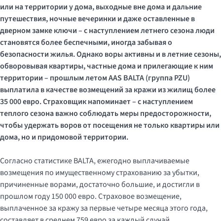
или на территории у дома, выходные вне дома и дальние
путешествия, ночные вечеринки и даже оставленные в
дверном замке ключи – с наступлением летнего сезона люди
становятся более беспечными, иногда забывая о
безопасности жилья. Однако воры активны и в летние сезоны,
обворовывая квартиры, частные дома и прилегающие к ним
территории – прошлым летом
AAS
BALTA
(группа
PZU
)
выплатила в качестве возмещений за кражи из жилищ более
35 000 евро. Страховщик напоминает – с наступлением
теплого сезона важно соблюдать меры предосторожности,
чтобы удержать воров от посещения не только квартиры или
дома, но и придомовой территории.
Согласно статистике BALTA, ежегодно выплачиваемые
возмещения по имущественному страхованию за убытки,
причиненные ворами, достаточно большие, и достигли в
прошлом году 150 000 евро. Страховое возмещение,
выплаченное за кражу за первые четыре месяца этого года,
составляет в среднем 759 евро за каждый случай.