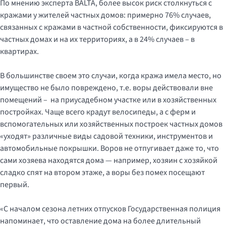
По мнению эксперта BALTA, более высок риск столкнуться с
кражами у жителей частных домов: примерно 76% случаев,
связанных с кражами в частной собственности, фиксируются в
частных домах и на их территориях, а в 24% случаев – в
квартирах.
В большинстве своем это случаи, когда кража имела место, но
имущество не было повреждено, т.е. воры действовали вне
помещений – на приусадебном участке или в хозяйственных
постройках. Чаще всего крадут велосипеды, а с ферм и
вспомогательных или хозяйственных построек частных домов
«уходят» различные виды садовой техники, инструментов и
автомобильные покрышки. Воров не отпугивает даже то, что
сами хозяева находятся дома — например, хозяин с хозяйкой
сладко спят на втором этаже, а воры без помех посещают
первый.
«С началом сезона летних отпусков Государственная полиция
напоминает, что оставление дома на более длительный