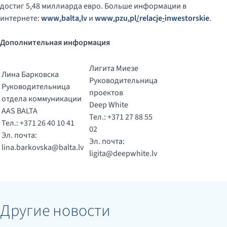
достиг 5,48 миллиарда евро. Больше информации в
интернете:
www
.
balta
.
lv
и
www
.
pzu
.
pl
/
relacje
-
inwestorskie
.
Дополнительная информация
Лигита Миезе
Лина Барковска
Руководительница
Руководительница
проектов
отдела коммуникации
Deep White
AAS BALTA
Тел.: +371 27 88 55
Тел.: +371 26 40 10 41
02
Эл. почта:
Эл. почта:
lina.barkovska@balta.lv
ligita@deepwhite.lv
Другие новости