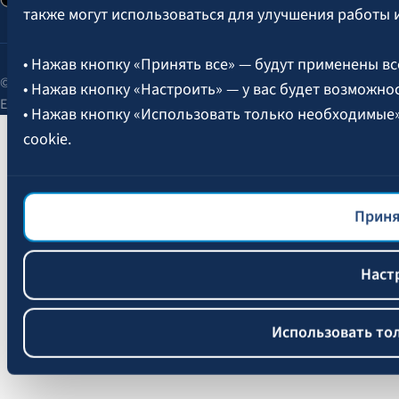
также могут использоваться для улучшения работы 
• Нажав кнопку «Принять все» — будут применены вс
© 2026 AAS BALTA | улица Сканстес 25, Рига, LV-1013, Латвия.
• Нажав кнопку «Настроить» — у вас будет возможно
Единый рег. № 40003049409.
• Нажав кнопку «Использовать только необходимые
cookie.
Более подробная информация об управлении файлам
файлов cookie
BALTA.
Приня
Наст
Использовать то