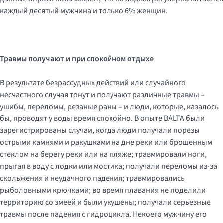
каждый десятый мужчина и только 6% женщин.
Травмы получают и
при спокойном
отдых
е
В результате безрассудных действий или случайного
несчастного случая тонут и получают различные травмы –
ушибы, переломы, резаные раны – и люди, которые, казалось
бы, проводят у воды время спокойно. В опыте BALTA были
зарегистрированы случаи, когда люди получали порезы
острыми камнями и ракушками на дне реки или брошенным
стеклом на берегу реки или на пляже; травмировали ноги,
прыгая в воду с лодки или мостика; получали переломы из-за
скольжения и неудачного падения; травмировались
рыболовными крючками; во время плавания не поделили
территорию со змеей и были укушены; получали серьезные
травмы после падения с гидроцикла. Некоего мужчину его