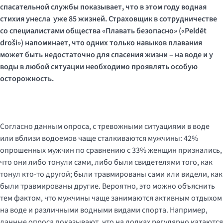
спасательной службы показывает, что в этом году вод
ная
стихия унесла
уже 85 жизней. Страховщик в сотрудничестве
со специалистами
общества
«Плавать безопасно»
(«
Peldēt
droši
»)
напоминает, что одних
только
навыков плавания
может быть недостаточно для спасения жизни
–
на воде и у
воды
в любой ситуации необходимо проявлять особую
осторожность.
Согласно данным опроса, с тревожными ситуациями в воде
или вблизи водоемов чаще сталкиваются мужчины: 42%
опрошенных мужчин по сравнению с 33% женщин признались,
что они либо тонули сами, либо были свидетелями того, как
тонул кто-то другой; были травмированы сами или видели, как
были травмированы другие. Вероятно, это можно объяснить
тем фактом, что мужчины чаще занимаются активным отдыхом
на воде и различными водными видами спорта. Например,
данные опроса показывают, что на лодках регулярно катаются