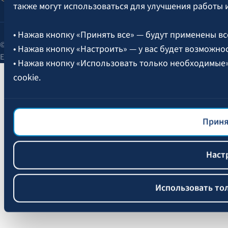
также могут использоваться для улучшения работы 
• Нажав кнопку «Принять все» — будут применены вс
© 2026 AAS BALTA | улица Сканстес 25, Рига, LV-1013, Латвия.
• Нажав кнопку «Настроить» — у вас будет возможно
Единый рег. № 40003049409.
• Нажав кнопку «Использовать только необходимые
cookie.
Более подробная информация об управлении файлам
файлов cookie
BALTA.
Приня
Наст
Использовать то