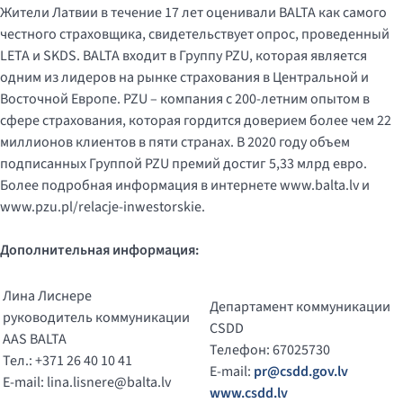
Жители Латвии в течение 17 лет оценивали BALTA как самого
честного страховщика, свидетельствует опрос, проведенный
LETA и SKDS. BALTA входит в Группу PZU, которая является
одним из лидеров на рынке страхования в Центральной и
Восточной Европе. PZU – компания с 200-летним опытом в
сфере страхования, которая гордится доверием более чем 22
миллионов клиентов в пяти странах. В 2020 году объем
подписанных Группой PZU премий достиг 5,33 млрд евро.
Более подробная информация в интернете www.balta.lv и
www.pzu.pl/relacje-inwestorskie.
Дополнительная информация:
Лина Лиснере
Департамент коммуникации
руководитель коммуникации
CSDD
AAS BALTA
Телефон: 67025730
Тел.: +371 26 40 10 41
E-mail:
pr@csdd.gov.lv
E-mail:
lina.lisnere@balta.lv
www.csdd.lv