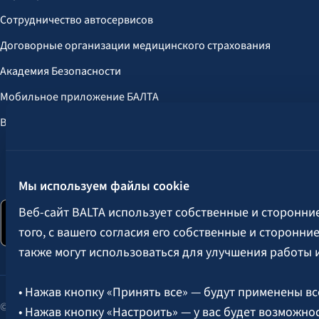
Сотрудничество автосервисов
Договорные организации медицинского страхования
Академия Безопасности
Мобильное приложение БАЛТА
Выгоды для клиентов
Следите за нами:
Мы используем файлы cookie
Веб-сайт BALTA использует собственные и сторонни
того, с вашего согласия его собственные и сторонн
также могут использоваться для улучшения работы 
• Нажав кнопку «Принять все» — будут применены вс
© 2026 AAS BALTA | улица Сканстес 25, Рига, LV-1013, Латвия.
• Нажав кнопку «Настроить» — у вас будет возможно