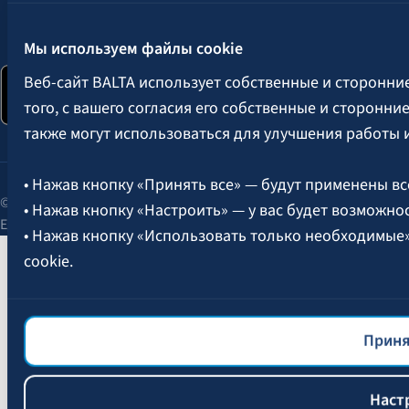
Следите за нами:
Мы используем файлы cookie
Веб-сайт BALTA использует собственные и сторонни
того, с вашего согласия его собственные и сторонн
также могут использоваться для улучшения работы 
• Нажав кнопку «Принять все» — будут применены вс
© 2026 AAS BALTA | улица Сканстес 25, Рига, LV-1013, Латвия.
• Нажав кнопку «Настроить» — у вас будет возможно
Единый рег. № 40003049409.
• Нажав кнопку «Использовать только необходимые
cookie.
Более подробная информация об управлении файлам
файлов cookie
BALTA.
Приня
Наст