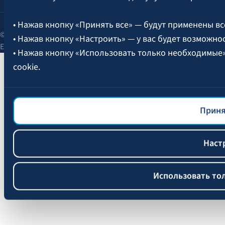
• Нажав кнопку «Принять все» — будут применены вс
© 2026 AAS BALTA | улица Сканстес 25, Рига, LV-1013, Латвия.
• Нажав кнопку «Настроить» — у вас будет возможно
Единый рег. № 40003049409.
• Нажав кнопку «Использовать только необходимые
cookie.
Более подробная информация об управлении файлам
файлов cookie
BALTA.
Приня
Наст
Использовать то