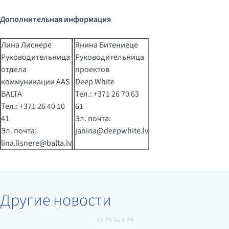
Дополнительная информация
Лина Лиснере
Янина Битениеце
Руководительница
Руководительница
отдела
проектов
коммуникации AAS
Deep White
BALTA
Тел.: +371 26 70 63
Тел.: +371 26 40 10
61
41
Эл. почта:
Эл. почта:
janina@deepwhite.lv
lina.lisnere@balta.lv
Другие новости