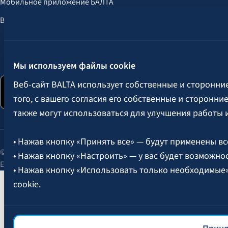
Мобильное приложение БАЛТА
Выгоды для клиентов
Следите за нами:
Мы используем файлы cookie
Веб-сайт BALTA использует собственные и сторонни
того, с вашего согласия его собственные и сторонн
также могут использоваться для улучшения работы 
• Нажав кнопку «Принять все» — будут применены вс
© 2026 AAS BALTA | улица Сканстес 25, Рига, LV-1013, Латвия.
• Нажав кнопку «Настроить» — у вас будет возможно
Единый рег. № 40003049409.
• Нажав кнопку «Использовать только необходимые
cookie.
Более подробная информация об управлении файлам
файлов cookie
BALTA.