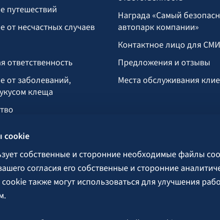
е путешествий
Награда «Самый безопас
е от несчастных случаев
автопарк компании»
Контактное лицо для СМ
я ответственность
Предложения и отзывы
е от заболеваний,
Места обслуживания кли
укусом клеща
тво
озяйство
 cookie
ьзует собственные и сторонние необходимые файлы coo
поручительства
 вашего согласия его собственные и сторонние аналитич
cookie также могут использоваться для улучшения раб
м.