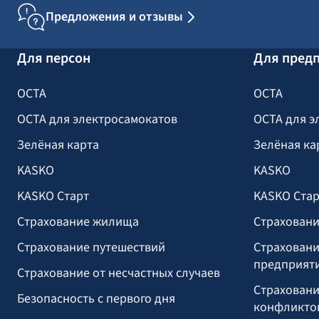
Предложения и отзывы
Для персон
Для пред
OCTA
OCTA
OCTA для электросамокатов
OCTA для э
Зелёная карта
Зелёная ка
KASKO
KASKO
KASKO Старт
KASKO Стар
Страхование жилища
Страховани
Страхование путешествий
Страховани
предприят
Страхование от несчастных случаев
Страховани
Безопасность с первого дня
конфликто