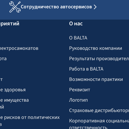
Сотрудничество автосервисов
приятий
О нас
О BALTA
лектросамокатов
Руководство компании
рта
Результаты производите
Работа в BALTA
т
Возможности практики
е здоровья
Реквизит
е имущества
Логотип
ий
Страховые дистрибьютор
е рисков от политических
Корпоративная социальн
в
ответственность