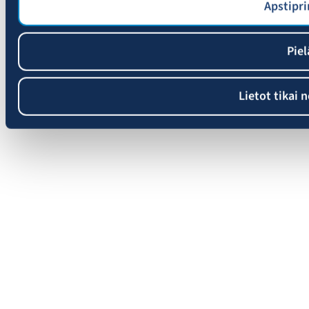
Apstipri
Piel
Lietot tikai 