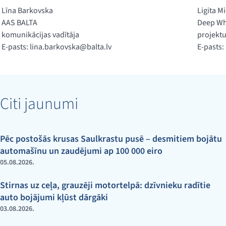
Līna Barkovska
Ligita M
AAS BALTA
Deep Wh
komunikācijas vadītāja
projektu
E-pasts:
lina.barkovska@balta.lv
E-pasts:
Citi jaunumi
Pēc postošās krusas Saulkrastu pusē – desmitiem bojātu
automašīnu un zaudējumi ap 100 000 eiro
05.08.2026.
Stirnas uz ceļa, grauzēji motortelpā: dzīvnieku radītie
auto bojājumi kļūst dārgāki
03.08.2026.