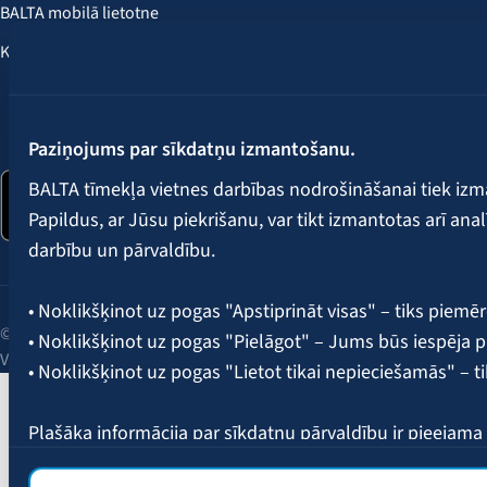
BALTA mobilā lietotne
Klientu labumi
Seko mums:
Paziņojums par sīkdatņu izmantošanu.
BALTA tīmekļa vietnes darbības nodrošināšanai tiek iz
Papildus, ar Jūsu piekrišanu, var tikt izmantotas arī ana
darbību un pārvaldību.
• Noklikšķinot uz pogas "Apstiprināt visas" – tiks piemēr
© 2026 AAS BALTA | Skanstes iela 25, Rīga, LV-1013, Latvija.
• Noklikšķinot uz pogas "Pielāgot" – Jums būs iespēja pi
Vienotais reģ. Nr. 40003049409.
• Noklikšķinot uz pogas "Lietot tikai nepieciešamās" – t
Plašāka informācija par sīkdatņu pārvaldību ir pieejam