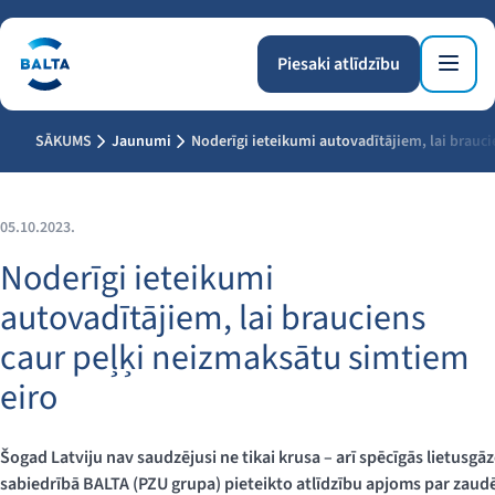
Piesaki atlīdzību
SĀKUMS
Jaunumi
Noderīgi ieteikumi autovadītājiem, lai brauc
05.10.2023.
Noderīgi ieteikumi
autovadītājiem, lai brauciens
caur peļķi neizmaksātu simtiem
eiro
Šogad Latviju nav saudzējusi ne tikai krusa – arī spēcīgās lietusgā
sabiedrībā BALTA (PZU grupa) pieteikto atlīdzību apjoms par zau