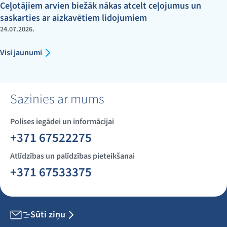
Ceļotājiem arvien biežāk nākas atcelt ceļojumus un
saskarties ar aizkavētiem lidojumiem
24.07.2026.
Visi jaunumi
Sazinies ar mums
Polises iegādei un informācijai
+371 67522275
Atlīdzības un palīdzības pieteikšanai
+371 67533375
Sūti ziņu