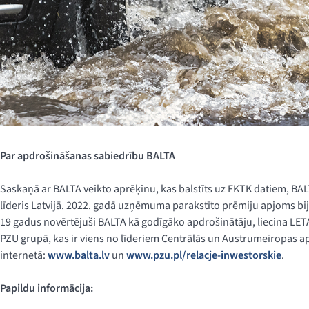
Par apdrošināšanas sabiedrību BALTA
Saskaņā ar BALTA veikto aprēķinu, kas balstīts uz FKTK datiem, BAL
līderis Latvijā. 2022. gadā uzņēmuma parakstīto prēmiju apjoms bija 
19 gadus novērtējuši BALTA kā godīgāko apdrošinātāju, liecina LETA
PZU grupā, kas ir viens no līderiem Centrālās un Austrumeiropas a
internetā:
www.balta.lv
un
www.pzu.pl/relacje-inwestorskie
.
Papildu informācija: