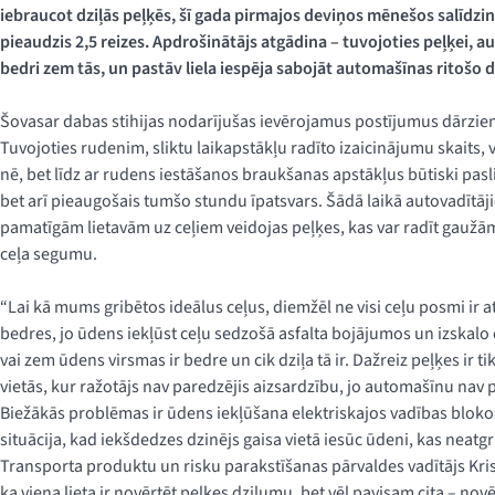
iebraucot dziļās peļķēs, šī gada pirmajos deviņos mēnešos salīdzi
pieaudzis 2,5 reizes. Apdrošinātājs atgādina – tuvojoties peļķei, a
bedri zem tās, un pastāv liela iespēja sabojāt automašīnas ritošo daļ
Šovasar dabas stihijas nodarījušas ievērojamus postījumus dārz
Tuvojoties rudenim, sliktu laikapstākļu radīto izaicinājumu skaits, v
nē, bet līdz ar rudens iestāšanos braukšanas apstākļus būtiski pasl
bet arī pieaugošais tumšo stundu īpatsvars. Šādā laikā autovadītāj
pamatīgām lietavām uz ceļiem veidojas peļķes, kas var radīt gauž
ceļa segumu.
“Lai kā mums gribētos ideālus ceļus, diemžēl ne visi ceļu posmi ir at
bedres, jo ūdens iekļūst ceļu sedzošā asfalta bojājumos un izskalo 
vai zem ūdens virsmas ir bedre un cik dziļa tā ir. Dažreiz peļķes ir ti
vietās, kur ražotājs nav paredzējis aizsardzību, jo automašīnu nav p
Biežākās problēmas ir ūdens iekļūšana elektriskajos vadības bloko
situācija, kad iekšdedzes dzinējs gaisa vietā iesūc ūdeni, kas neatg
Transporta produktu un risku parakstīšanas pārvaldes vadītājs Krista
ka viena lieta ir novērtēt peļķes dziļumu, bet vēl pavisam cita – nov