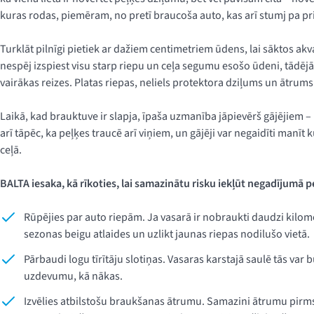
kuras rodas, piemēram, no pretī braucoša auto, kas arī stumj pa p
Turklāt pilnīgi pietiek ar dažiem centimetriem ūdens, lai sāktos akv
nespēj izspiest visu starp riepu un ceļa segumu esošo ūdeni, tādēj
vairākas reizes. Platas riepas, neliels protektora dziļums un ātrums 
Laikā, kad brauktuve ir slapja, īpaša uzmanība jāpievērš gājējiem – n
arī tāpēc, ka peļķes traucē arī viņiem, un gājēji var negaidīti manīt 
ceļā.
BALTA iesaka, kā rīkoties, lai samazinātu risku iekļūt negadījumā p
Rūpējies par auto riepām. Ja vasarā ir nobraukti daudzi kilomet
sezonas beigu atlaides un uzlikt jaunas riepas nodilušo vietā.
Pārbaudi logu tīrītāju slotiņas. Vasaras karstajā saulē tās var b
uzdevumu, kā nākas.
Izvēlies atbilstošu braukšanas ātrumu. Samazini ātrumu pirms 