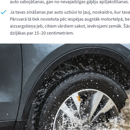
auto sabojāšanas, gan no nevajadzīgas gājēju apšļakstīšanas.
Ja tavas zināšanas par auto uzbūvi to ļauj, noskaidro, kur tava
Pārsvarā tā tiek novietota pēc iespējas augstāk motortelpā, be
aizsargstieņa jeb, citiem vārdiem sakot, ievērojami zemāk. Š
dziļākas par 15–20 centimetriem.