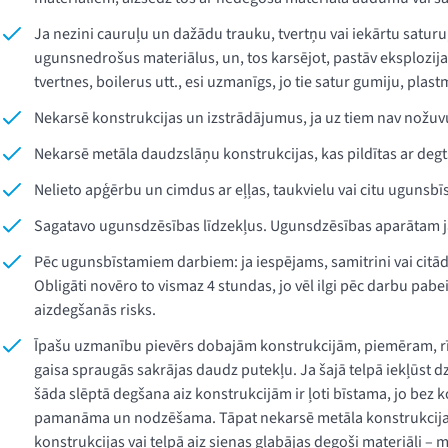
Ja nezini cauruļu un dažādu trauku, tvertņu vai iekārtu saturu, 
ugunsnedrošus materiālus, un, tos karsējot, pastāv eksplozija
tvertnes, boilerus utt., esi uzmanīgs, jo tie satur gumiju, pla
Nekarsē konstrukcijas un izstrādājumus, ja uz tiem nav nožuvusi
Nekarsē metāla daudzslāņu konstrukcijas, kas pildītas ar degts
Nelieto apģērbu un cimdus ar eļļas, taukvielu vai citu ugunsb
Sagatavo ugunsdzēsības līdzekļus. Ugunsdzēsības aparātam j
Pēc ugunsbīstamiem darbiem: ja iespējams, samitrini vai citā
Obligāti novēro to vismaz 4 stundas, jo vēl ilgi pēc darbu pab
aizdegšanās risks.
Īpašu uzmanību pievērs dobajām konstrukcijām, piemēram, rīģ
gaisa spraugās sakrājas daudz putekļu. Ja šajā telpā iekļūst dzi
šāda slēptā degšana aiz konstrukcijām ir ļoti bīstama, jo bez 
pamanāma un nodzēšama. Tāpat nekarsē metāla konstrukcijas v
konstrukcijas vai telpā aiz sienas glabājas degoši materiāli – m