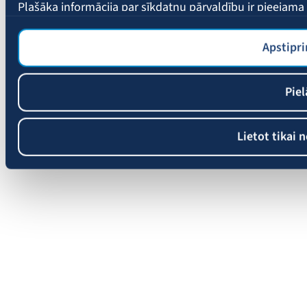
Plašāka informācija par sīkdatņu pārvaldību ir pieejam
Apstipri
Piel
Lietot tikai 