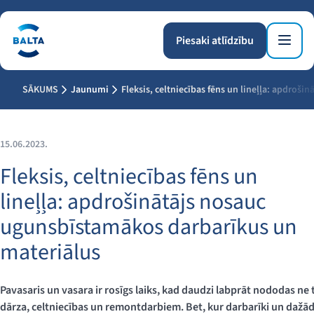
Piesaki atlīdzību
SĀKUMS
Jaunumi
Fleksis, celtniecības fēns un lineļļa: apdroš
15.06.2023.
Fleksis, celtniecības fēns un
lineļļa: apdrošinātājs nosauc
ugunsbīstamākos darbarīkus un
materiālus
Pavasaris un vasara ir rosīgs laiks, kad daudzi labprāt nododas ne ti
dārza, celtniecības un remontdarbiem. Bet, kur darbarīki un dažādi