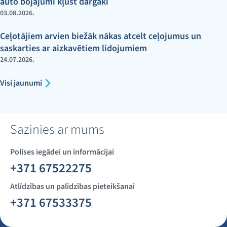
auto bojājumi kļūst dārgāki
03.08.2026.
Ceļotājiem arvien biežāk nākas atcelt ceļojumus un
saskarties ar aizkavētiem lidojumiem
24.07.2026.
Visi jaunumi
Sazinies ar mums
Polises iegādei un informācijai
+371 67522275
Atlīdzības un palīdzības pieteikšanai
+371 67533375