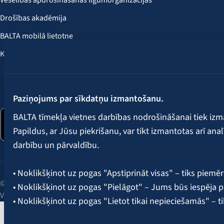
Drošības akadēmija
BALTA mobilā lietotne
Klientu labumi
Seko mums:
Paziņojums par sīkdatņu izmantošanu.
BALTA tīmekļa vietnes darbības nodrošināšanai tiek iz
Papildus, ar Jūsu piekrišanu, var tikt izmantotas arī ana
darbību un pārvaldību.
• Noklikšķinot uz pogas "Apstiprināt visas" – tiks piemēr
© 2026 AAS BALTA | Skanstes iela 25, Rīga, LV-1013, Latvija.
• Noklikšķinot uz pogas "Pielāgot" – Jums būs iespēja pi
Vienotais reģ. Nr. 40003049409.
• Noklikšķinot uz pogas "Lietot tikai nepieciešamās" – t