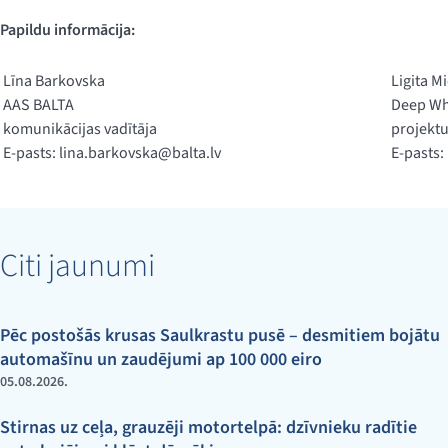
Papildu informācija:
Līna Barkovska
Ligita M
AAS BALTA
Deep Wh
komunikācijas vadītāja
projektu
E-pasts:
lina.barkovska@balta.lv
E-pasts:
Citi jaunumi
Pēc postošās krusas Saulkrastu pusē – desmitiem bojātu
automašīnu un zaudējumi ap 100 000 eiro
05.08.2026.
Stirnas uz ceļa, grauzēji motortelpā: dzīvnieku radītie