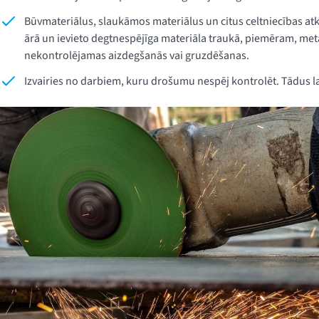
Būvmateriālus, slaukāmos materiālus un citus celtniecības atk
ārā un ievieto degtnespējīga materiāla traukā, piemēram, metāl
nekontrolējamas aizdegšanās vai gruzdēšanas.
Izvairies no darbiem, kuru drošumu nespēj kontrolēt. Tādus l