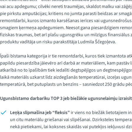
vai acu apdegumu; cilvēki nereti traumējas, skaldot malku vai zāģē
pie pirkstu amputācijas; kritiens no jumta parasti beidzas ar smag
remontdarbi, kuros izmanto karsēšanas ierīces vai ugunsnedrošus m
smagiem ķermeņa apdegumiem. Neesot gana piesardzīgiem remontdar
fiziskas traumas, bet arī plašu ugunsgrēku un milzīgus finansiālu
produktu vadītāja un risku parakstītāja Ludmila Ščegoļeva.
Īpaši bīstama kategorija ir tie remontdarbi, kuros tiek izmantota atk
papildu piesardzība jāievēro arī darbā ar materiāliem, kam pastāv l
atkarībā no to īpašībām tiek iedalīti degtspējīgos un degtnespējī
laikā materiāls uzkarst līdz aizdegšanās temperatūrai, izceļas ug
temperatūrā, bet putuplasts un benzīns – sasniedzot 250 grādu pēc 
Ugunsbīstamo darbarīku TOP 3 jeb biežākie ugunsnelaimju izraisīt
Leņķa slīpmašīna jeb “fleksis”
ir viens no biežāk lietotajiem 
un citu materiālu griešanai vai slīpēšanai. Dzirksteles tempera
nekā pietiekami, lai koksnes skaidās vai putekļos iekļuvusi dzi