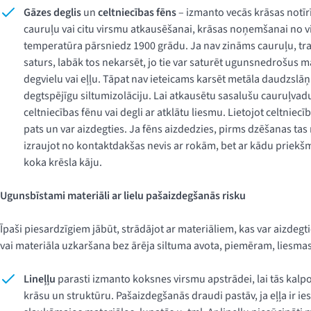
Gāzes deglis
un
celtniecības fēns
– izmanto vecās krāsas notīr
cauruļu vai citu virsmu atkausēšanai, krāsas noņemšanai no 
temperatūra pārsniedz 1900 grādu. Ja nav zināms cauruļu, trau
saturs, labāk tos nekarsēt, jo tie var saturēt ugunsnedrošus 
degvielu vai eļļu. Tāpat nav ieteicams karsēt metāla daudzslāņu
degtspējīgu siltumizolāciju. Lai atkausētu sasalušu cauruļvadu
celtniecības fēnu vai degli ar atklātu liesmu. Lietojot celtniecī
pats un var aizdegties. Ja fēns aizdedzies, pirms dzēšanas tas 
izraujot no kontaktdakšas nevis ar rokām, bet ar kādu priekš
koka krēsla kāju.
Ugunsbīstami materiāli ar lielu pašaizdegšanās risku
Īpaši piesardzīgiem jābūt, strādājot ar materiāliem, kas var aizdegt
vai materiāla uzkaršana bez ārēja siltuma avota, piemēram, liesmas
Lineļļu
parasti izmanto koksnes virsmu apstrādei, lai tās kalp
krāsu un struktūru. Pašaizdegšanās draudi pastāv, ja eļļa ir i