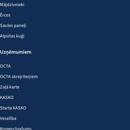
Mājdzīvnieki
Ērces
Saules paneļi
Atpūtas kuģi
Uzņēmumiem
OCTA
OCTA skrejriteņiem
Zaļā karte
KASKO
Starta KASKO
Veselība
Komercīpašums