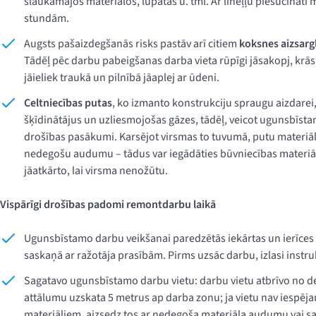
slaukāmajos materiālos, lupatās u. tml. Ar lineļļu piesūcināti 
stundām.
Augsts pašaizdegšanās risks pastāv arī citiem
koksnes aizsarg
Tādēļ pēc darbu pabeigšanas darba vieta rūpīgi jāsakopj, krāsu
jāieliek traukā un pilnībā jāaplej ar ūdeni.
Celtniecības putas
, ko izmanto konstrukciju spraugu aizdarei
šķīdinātājus un uzliesmojošas gāzes, tādēļ, veicot ugunsbīsta
drošības pasākumi. Karsējot virsmas to tuvumā, putu materiāls
nedegošu audumu – tādus var iegādāties būvniecības materiālu
jāatkārto, lai virsma nenožūtu.
Vispārīgi drošības padomi remontdarbu laikā
Ugunsbīstamo darbu veikšanai paredzētās iekārtas un ierīces 
saskaņā ar ražotāja prasībām. Pirms uzsāc darbu, izlasi instru
Sagatavo ugunsbīstamo darbu vietu: darbu vietu atbrīvo no d
attālumu uzskata 5 metrus ap darba zonu; ja vietu nav iespē
materiāliem, aizsedz tos ar nedegoša materiāla audumu vai sa