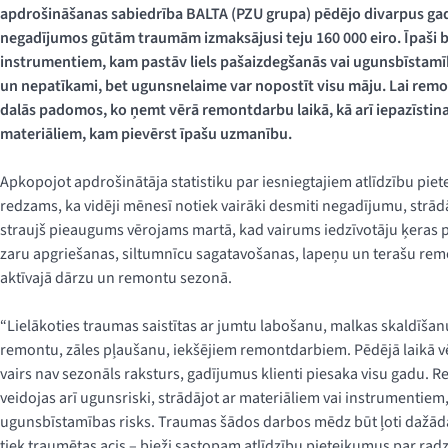
apdrošināšanas sabiedrība BALTA (PZU grupa) pēdējo divarpus gadu
negadījumos gūtām traumām izmaksājusi teju 160 000 eiro. Īpaši b
instrumentiem, kam pastāv liels pašaizdegšanās vai ugunsbīstamības 
un nepatīkami, bet ugunsnelaime var nopostīt visu māju. Lai remo
dalās padomos, ko ņemt vērā remontdarbu laikā, kā arī iepazīsti
materiāliem, kam pievērst īpašu uzmanību.
Apkopojot apdrošinātāja statistiku par iesniegtajiem atlīdzību pie
redzams, ka vidēji mēnesī notiek vairāki desmiti negadījumu, strādā
straujš pieaugums vērojams martā, kad vairums iedzīvotāju ķeras 
zaru apgriešanas, siltumnīcu sagatavošanas, lapeņu un terašu rem
aktīvajā dārzu un remontu sezonā.
“Lielākoties traumas saistītas ar jumtu labošanu, malkas skaldīša
remontu, zāles pļaušanu, iekšējiem remontdarbiem. Pēdējā laikā 
vairs nav sezonāls raksturs, gadījumus klienti piesaka visu gadu. R
veidojas arī ugunsriski, strādājot ar materiāliem vai instrumentiem
ugunsbīstamības risks. Traumas šādos darbos mēdz būt ļoti dažādas:
tiek traumētas acis – bieži sastopam atlīdzību pieteikumus par rad