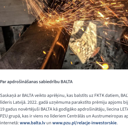
Par apdrošināšanas sabiedrību BALTA
Saskaņā ar BALTA veikto aprēķinu, kas balstīts uz FKTK datiem, BAL
līderis Latvijā. 2022. gadā uzņēmuma parakstīto prēmiju apjoms bija 
19 gadus novērtējuši BALTA kā godīgāko apdrošinātāju, liecina LETA
PZU grupā, kas ir viens no līderiem Centrālās un Austrumeiropas a
internetā:
www.balta.lv
un
www.pzu.pl/relacje-inwestorskie
.