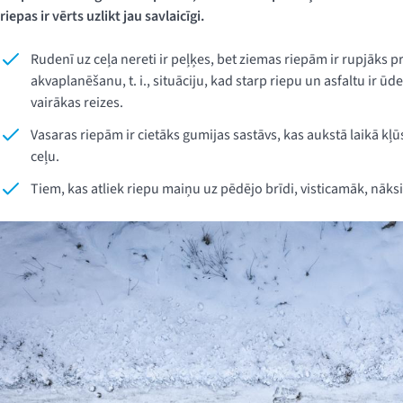
riepas ir vērts uzlikt jau savlaicīgi.
Rudenī uz ceļa nereti ir peļķes, bet ziemas riepām ir rupjāks p
akvaplanēšanu, t. i., situāciju, kad starp riepu un asfaltu ir ūd
vairākas reizes.
Vasaras riepām ir cietāks gumijas sastāvs, kas aukstā laikā kļūs
ceļu.
Tiem, kas atliek riepu maiņu uz pēdējo brīdi, visticamāk, nāksi