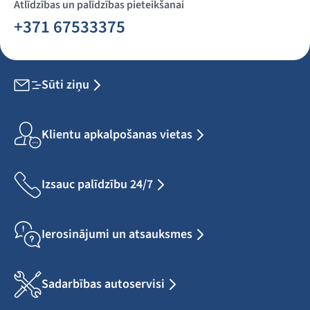
Atlīdzības un palīdzības pieteikšanai
+371 67533375
Sūti ziņu
Klientu apkalpošanas vietas
Izsauc palīdzību 24/7
Ierosinājumi un atsauksmes
Sadarbības autoservisi