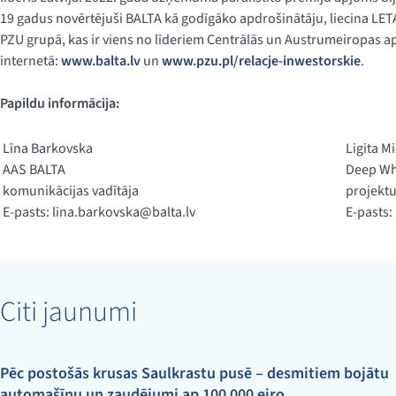
19 gadus novērtējuši BALTA kā godīgāko apdrošinātāju, liecina LETA
PZU grupā, kas ir viens no līderiem Centrālās un Austrumeiropas a
internetā:
www.balta.lv
un
www.pzu.pl/relacje-inwestorskie
.
Papildu informācija:
Līna Barkovska
Ligita M
AAS BALTA
Deep Wh
komunikācijas vadītāja
projektu
E-pasts:
lina.barkovska@balta.lv
E-pasts:
Citi jaunumi
Pēc postošās krusas Saulkrastu pusē – desmitiem bojātu
automašīnu un zaudējumi ap 100 000 eiro