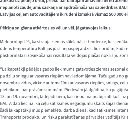
atlikuši uz pēdējo brīdi, prieku par baltajām ainavām nereti aizēno
neplānoti zaudējumi: saskaņā ar apdrošināšanas sabiedrības BALT
Latvijas ceļiem autovadītājiem ik rudeni izmaksā vismaz 500 000 ei
Pēkšņa snigšana atkārtosies vēl un vēl, jāgatavojas laikus
Meteorologi lēš, ka strauja ziemas sākšanās ir tendence, kas ienākusi
ūdens temperatūra Baltijas jūrā nepaspēj atdzist līdz brīdim, kad r
pastiprinātas iztvaikošanas rezultātā veidojas plašas nokrišņu zon
“Laikapstākļi pēdējos gados liek mums gatavoties ziemas sezonai 
pa dziļu sniegu ar vasaras riepām nav iedomājama. Taču gadu no ga
novembra vidus, virkne automašīnu ar vasaras riepām, sniegs, ceļu
pieteikumi par prāvām summām. Piedevām jāatgādina, ka pagājušog
18. un 19. novembrī, tādējādi tiem, kas riepu maiņu bija atlikuši uz
BALTA dati liecina, ka ceļu satiksmes negadījumu skaits šajās dienās 
šādi laikapstākļi mūs piemeklētu darba dienā, kad satiksmes intens
Transporta produktu un risku parakstīšanas pārvaldes vadītājs Kris