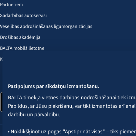
Partneriem
Sadarbības autoservisi
Veselības apdrošināšanas līgumorganizācijas
Drošības akadēmija
BALTA mobilā lietotne
Klientu labumi
Seko mums:
Paziņojums par sīkdatņu izmantošanu.
BALTA tīmekļa vietnes darbības nodrošināšanai tiek iz
Papildus, ar Jūsu piekrišanu, var tikt izmantotas arī ana
darbību un pārvaldību.
• Noklikšķinot uz pogas "Apstiprināt visas" – tiks piemēr