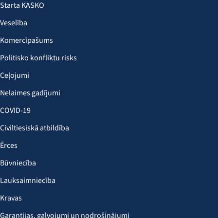
Starta KASKO
Veselība
Komercīpašums
Politisko konfliktu risks
Ceļojumi
Nelaimes gadījumi
COVID-19
Civiltiesiskā atbildība
Ērces
Būvniecība
Lauksaimniecība
Kravas
Garantijas, galvojumi un nodrošinājumi