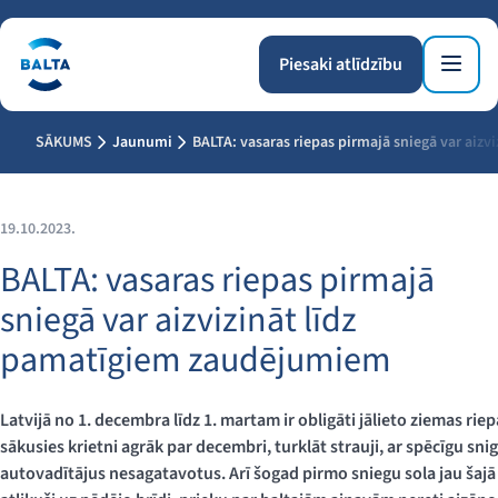
Piesaki atlīdzību
SĀKUMS
Jaunumi
BALTA: vasaras riepas pirmajā sniegā var aiz
19.10.2023.
BALTA: vasaras riepas pirmajā
sniegā var aizvizināt līdz
pamatīgiem zaudējumiem
Latvijā no 1. decembra līdz 1. martam ir obligāti jālieto ziemas rie
sākusies krietni agrāk par decembri, turklāt strauji, ar spēcīgu s
autovadītājus nesagatavotus. Arī šogad pirmo sniegu sola jau šajā