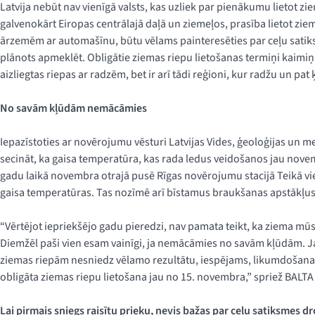
Latvija nebūt nav vienīgā valsts, kas uzliek par pienākumu lietot zi
galvenokārt Eiropas centrālajā daļā un ziemeļos, prasība lietot ziem
ārzemēm ar automašīnu, būtu vēlams painteresēties par ceļu satik
plānots apmeklēt. Obligātie ziemas riepu lietošanas termiņi kaimiņu va
aizliegtas riepas ar radzēm, bet ir arī tādi reģioni, kur radžu un pat 
No savām kļūdām nemācāmies
Iepazīstoties ar novērojumu vēsturi Latvijas Vides, ģeoloģijas un m
secināt, ka gaisa temperatūra, kas rada ledus veidošanos jau nove
gadu laikā novembra otrajā pusē Rīgas novērojumu stacijā Teikā vi
gaisa temperatūras. Tas nozīmē arī bīstamus braukšanas apstākļus
“Vērtējot iepriekšējo gadu pieredzi, nav pamata teikt, ka ziema mūs
Diemžēl paši vien esam vainīgi, ja nemācāmies no savām kļūdām. Ja 
ziemas riepām nesniedz vēlamo rezultātu, iespējams, likumdošana
obligāta ziemas riepu lietošana jau no 15. novembra,” spriež BALTA
Lai pirmais sniegs raisītu prieku, nevis bažas par ceļu satiksmes 