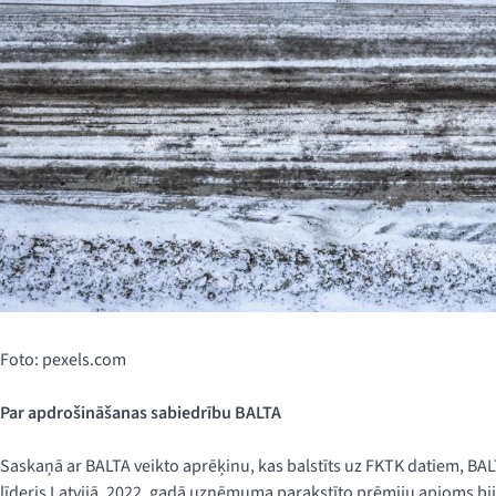
Foto: pexels.com
Par apdrošināšanas sabiedrību BALTA
Saskaņā ar BALTA veikto aprēķinu, kas balstīts uz FKTK datiem, BAL
līderis Latvijā. 2022. gadā uzņēmuma parakstīto prēmiju apjoms bija 