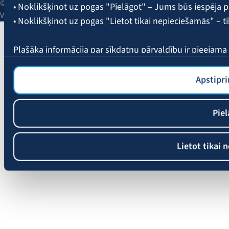
© 2026 AAS BALTA | Skanstes iela 25, Rīga, LV-1013, Latvija.
• Noklikšķinot uz pogas "Pielāgot" – Jums būs iespēja pi
Vienotais reģ. Nr. 40003049409.
• Noklikšķinot uz pogas "Lietot tikai nepieciešamās" – t
Plašāka informācija par sīkdatņu pārvaldību ir pieejam
Apstipri
Piel
Lietot tikai 