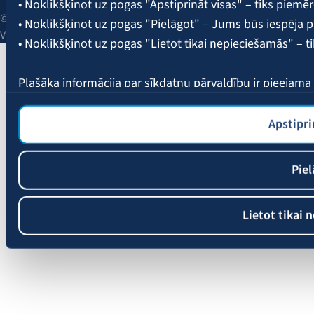
• Noklikšķinot uz pogas "Apstiprināt visas" – tiks piemēr
© 2026 AAS BALTA | Skanstes iela 25, Rīga, LV-1013, Latvija.
• Noklikšķinot uz pogas "Pielāgot" – Jums būs iespēja pi
Vienotais reģ. Nr. 40003049409.
• Noklikšķinot uz pogas "Lietot tikai nepieciešamās" – t
Plašāka informācija par sīkdatņu pārvaldību ir pieejam
Apstipri
Piel
Lietot tikai 