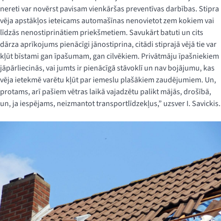
nereti var novērst pavisam vienkāršas preventīvas darbības. Stipra
vēja apstākļos ieteicams automašīnas nenovietot zem kokiem vai
līdzās nenostiprinātiem priekšmetiem. Savukārt batuti un cits
dārza aprīkojums pienācīgi jānostiprina, citādi stiprajā vējā tie var
kļūt bīstami gan īpašumam, gan cilvēkiem. Privātmāju īpašniekiem
jāpārliecinās, vai jumts ir pienācīgā stāvoklī un nav bojājumu, kas
vēja ietekmē varētu kļūt par iemeslu plašākiem zaudējumiem. Un,
protams, arī pašiem vētras laikā vajadzētu palikt mājās, drošībā,
un, ja iespējams, neizmantot transportlīdzekļus,” uzsver I. Savickis.