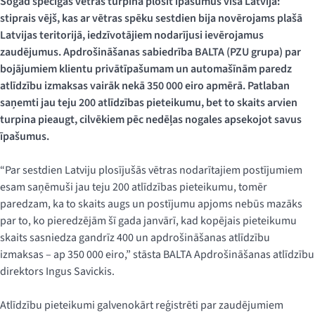
Šogad spēcīgās vētras turpina plosīt īpašumus visā Latvijā:
stiprais vējš, kas ar vētras spēku sestdien bija novērojams plašā
Latvijas teritorijā, iedzīvotājiem nodarījusi ievērojamus
zaudējumus. Apdrošināšanas sabiedrība BALTA (PZU grupa) par
bojājumiem klientu privātīpašumam un automašīnām paredz
atlīdzību izmaksas vairāk nekā 350 000 eiro apmērā. Patlaban
saņemti jau teju 200 atlīdzības pieteikumu, bet to skaits arvien
turpina pieaugt, cilvēkiem pēc nedēļas nogales apsekojot savus
īpašumus.
“Par sestdien Latviju plosījušās vētras nodarītajiem postījumiem
esam saņēmuši jau teju 200 atlīdzības pieteikumu, tomēr
paredzam, ka to skaits augs un postījumu apjoms nebūs mazāks
par to, ko pieredzējām šī gada janvārī, kad kopējais pieteikumu
skaits sasniedza gandrīz 400 un apdrošināšanas atlīdzību
izmaksas – ap 350 000 eiro,” stāsta BALTA Apdrošināšanas atlīdzību
direktors Ingus Savickis.
Atlīdzību pieteikumi galvenokārt reģistrēti par zaudējumiem