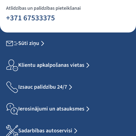
Atlīdzības un palīdzības pieteikšanai
+371 67533375
Sūti ziņu
Klientu apkalpošanas vietas
Izsauc palīdzību 24/7
Ierosinājumi un atsauksmes
Sadarbības autoservisi