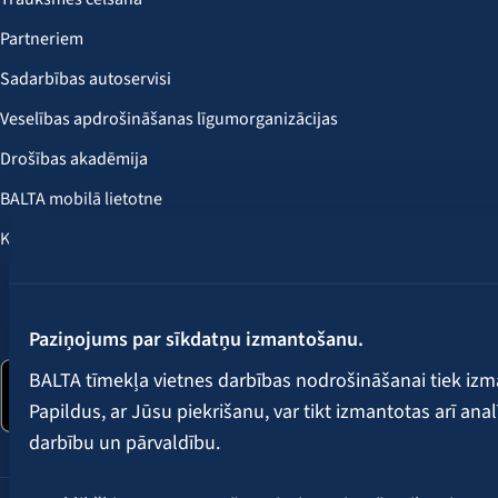
Partneriem
Sadarbības autoservisi
Veselības apdrošināšanas līgumorganizācijas
Drošības akadēmija
BALTA mobilā lietotne
Klientu labumi
Seko mums:
Paziņojums par sīkdatņu izmantošanu.
BALTA tīmekļa vietnes darbības nodrošināšanai tiek iz
Papildus, ar Jūsu piekrišanu, var tikt izmantotas arī ana
darbību un pārvaldību.