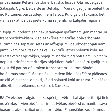
privātmājām Ķekavā, Baldonē, Bauskā, Iecavā, Olainē, Jelgavā,
Salaspilī, Ogrē, Lielvārdē un Jēkabpilī. Vairāki gadījumi pieteikti arī
no Kurzemes par zaudējumiem Talsos, Kuldīgā un Tukumā, bet
vismazāk atlīdzības pieteikumu saņemts no Latgales reģiona.
“Bojājumi nodarīti gan nekustamajam īpašumam, gan mantai un
transportlīdzekļiem. Visbiežāk šoreiz cietušas polikarbonāta
siltumnīcas, tāpat arī sētas un iežogojumi, daudzviet bojāti namu
jumti, kam norautas daļas vai uzkrituši vētras nolauzti koki. Kā
ierasts vētras apstākļos, bojājumi nodarīti arī batutiem un citiem
nepiestiprinātiem teritorijas objektiem. Vairāk nekā 20 gadījumu
reģistrēti par zaudējumiem transportam – automašīnām
bojājumus nodarījušas no ēku jumtiem lidojušas šīfera plāksnes
un citi vēja pacelti objekti, kā arī nolauzti koki un to zari,” biežākos
atlīdzību pieteikumus raksturo I. Savickis.
BALTA eksperts atgādina, ka spēcīgas vētras Latvijas teritorijā tiek
novērotas arvien biežāk, aicinot cilvēkus pievērst uzmanību sava
īpašuma aizsardzībai pret stipro vēju. “Finansiālus zaudējumus