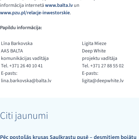
informācija internetā
www.balta.lv
un
www.pzu.pl/relacje-inwestorskie
.
Papildu informācija:
Līna Barkovska
Ligita Mieze
AAS BALTA
Deep White
komunikācijas vadītāja
projektu vadītāja
Tel. +371 26 40 10 41
Tel. +371 27 88 55 02
E-pasts:
E-pasts:
lina.barkovska@balta.lv
ligita@deepwhite.lv
Citi jaunumi
Pēc postošās krusas Saulkrastu pusē – desmitiem bojātu