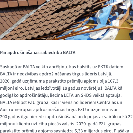
Par apdrošināšanas sabiedrību BALTA
Saskaņā ar BALTA veikto aprēķinu, kas balstīts uz FKTK datiem,
BALTA ir nedzīvības apdrošināšanas tirgus līderis Latvijā.
2020. gadā uzņēmuma parakstīto prēmiju apjoms bija 107,3
miljoni eiro. Latvijas iedzīvotāji 18 gadus novērtējuši BALTA kā
godīgāko apdrošinātāju, liecina LETA un SKDS veiktā aptauja.
BALTA ietilpst PZU grupā, kas ir viens no līderiem Centrālās un
Austrumeiropas apdrošināšanas tirgū. PZU ir uzņēmums ar
200 gadus ilgu pieredzi apdrošināšanā un lepojas ar vairāk nekā 22
miljonu klientu uzticību piecās valstīs. 2020. gadā PZU grupas
parakstīto prēmiju apjoms sasniedza 5,33 miljardus eiro. Plašāka