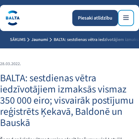
Piesaki atlīdzību
SĀKUMS
Jaunumi
BALTA: sestdienas vētra iedzīvotājiem izmaks
28.03.2022.
BALTA: sestdienas vētra
iedzīvotājiem izmaksās vismaz
350 000 eiro; visvairāk postījumu
reģistrēts Ķekavā, Baldonē un
Bauskā