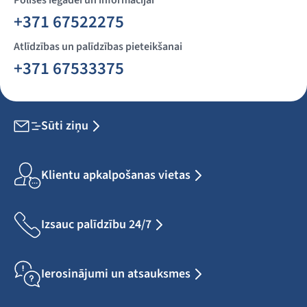
Polises iegādei un informācijai
+371 67522275
Atlīdzības un palīdzības pieteikšanai
+371 67533375
Sūti ziņu
Klientu apkalpošanas vietas
Izsauc palīdzību 24/7
Ierosinājumi un atsauksmes