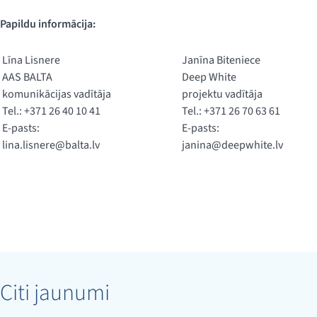
Papildu informācija:
Līna Lisnere
Janīna Biteniece
AAS BALTA
Deep White
komunikācijas vadītāja
projektu vadītāja
Tel.: +371 26 40 10 41
Tel.: +371 26 70 63 61
E-pasts:
E-pasts:
lina.lisnere@balta.lv
janina@deepwhite.lv
Citi jaunumi