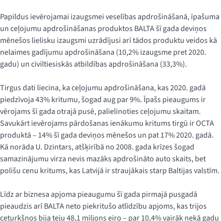
Papildus ievērojamai izaugsmei veselības apdrošināšanā, īpašuma
un ceļojumu apdrošināšanas produktos BALTA šī gada deviņos
mēnešos lielisku izaugsmi uzrādījusi arī tādos produktu veidos kā
nelaimes gadījumu apdrošināšana (10,2% izaugsme pret 2020.
gadu) un civiltiesiskās atbildības apdrošināšana (33,3%).
Tirgus dati liecina, ka ceļojumu apdrošināšana, kas 2020. gadā
piedzīvoja 43% kritumu, šogad aug par 9%. Īpašs pieaugums ir
vērojams šī gada otrajā pusē, palielinoties ceļojumu skaitam.
Savukārt ievērojams pārdošanas ienākumu kritums tirgū ir OCTA
produktā – 14% šī gada deviņos mēnešos un pat 17% 2020. gadā.
Kā norāda U. Dzintars, atšķirībā no 2008. gada krīzes šogad
samazinājumu virza nevis mazāks apdrošināto auto skaits, bet
polišu cenu kritums, kas Latvijā ir straujākais starp Baltijas valstīm.
Līdz ar biznesa apjoma pieaugumu šī gada pirmajā pusgadā
pieaudzis arī BALTA neto piekritušo atlīdzību apjoms, kas trijos
ceturkšņos bija teju 48,1 miljons eiro – par 10,4% vairāk nekā gadu