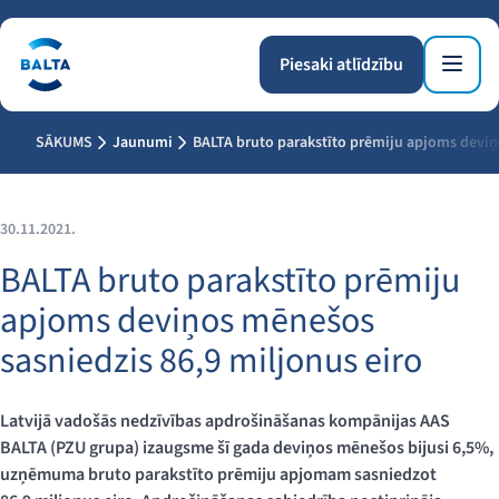
Piesaki atlīdzību
SĀKUMS
Jaunumi
BALTA bruto parakstīto prēmiju apjoms deviņ
30.11.2021.
BALTA bruto parakstīto prēmiju
apjoms deviņos mēnešos
sasniedzis 86,9 miljonus eiro
Latvijā vadošās nedzīvības apdrošināšanas kompānijas AAS
BALTA (PZU grupa) izaugsme šī gada deviņos mēnešos bijusi 6,5%,
uzņēmuma bruto parakstīto prēmiju apjomam sasniedzot