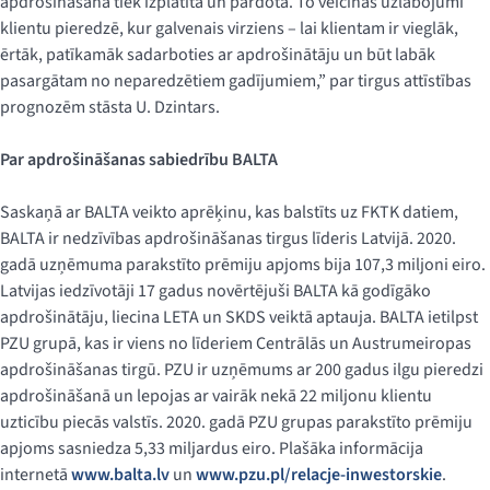
apdrošināšana tiek izplatīta un pārdota. To veicinās uzlabojumi
klientu pieredzē, kur galvenais virziens – lai klientam ir vieglāk,
ērtāk, patīkamāk sadarboties ar apdrošinātāju un būt labāk
pasargātam no neparedzētiem gadījumiem,” par tirgus attīstības
prognozēm stāsta U. Dzintars.
Par apdrošināšanas sabiedrību BALTA
Saskaņā ar BALTA veikto aprēķinu, kas balstīts uz FKTK datiem,
BALTA ir nedzīvības apdrošināšanas tirgus līderis Latvijā. 2020.
gadā uzņēmuma parakstīto prēmiju apjoms bija 107,3 miljoni eiro.
Latvijas iedzīvotāji 17 gadus novērtējuši BALTA kā godīgāko
apdrošinātāju, liecina LETA un SKDS veiktā aptauja. BALTA ietilpst
PZU grupā, kas ir viens no līderiem Centrālās un Austrumeiropas
apdrošināšanas tirgū. PZU ir uzņēmums ar 200 gadus ilgu pieredzi
apdrošināšanā un lepojas ar vairāk nekā 22 miljonu klientu
uzticību piecās valstīs. 2020. gadā PZU grupas parakstīto prēmiju
apjoms sasniedza 5,33 miljardus eiro. Plašāka informācija
internetā
www.balta.lv
un
www.pzu.pl/relacje-inwestorskie
.