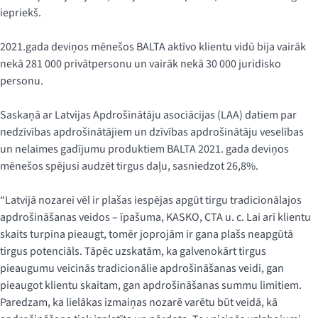
iepriekš.
2021.gada deviņos mēnešos BALTA aktīvo klientu vidū bija vairāk
nekā 281 000 privātpersonu un vairāk nekā 30 000 juridisko
personu.
Saskaņā ar Latvijas Apdrošinātāju asociācijas (LAA) datiem par
nedzīvības apdrošinātājiem un dzīvības apdrošinātāju veselības
un nelaimes gadījumu produktiem BALTA 2021. gada deviņos
mēnešos spējusi audzēt tirgus daļu, sasniedzot 26,8%.
“Latvijā nozarei vēl ir plašas iespējas apgūt tirgu tradicionālajos
apdrošināšanas veidos – īpašuma, KASKO, CTA u. c. Lai arī klientu
skaits turpina pieaugt, tomēr joprojām ir gana plašs neapgūtā
tirgus potenciāls. Tāpēc uzskatām, ka galvenokārt tirgus
pieaugumu veicinās tradicionālie apdrošināšanas veidi, gan
pieaugot klientu skaitam, gan apdrošināšanas summu limitiem.
Paredzam, ka lielākas izmaiņas nozarē varētu būt veidā, kā