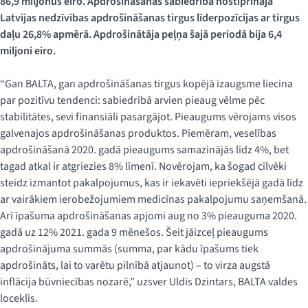
86,9 miljonus eiro. Apdrošināšanas sabiedrība nostiprināja
Latvijas nedzīvības apdrošināšanas tirgus līderpozīcijas ar tirgus
daļu 26,8% apmērā. Apdrošinātāja peļņa šajā periodā bija 6,4
miljoni eiro.
“Gan BALTA, gan apdrošināšanas tirgus kopējā izaugsme liecina
par pozitīvu tendenci: sabiedrībā arvien pieaug vēlme pēc
stabilitātes, sevi finansiāli pasargājot. Pieaugums vērojams visos
galvenajos apdrošināšanas produktos. Piemēram, veselības
apdrošināšanā 2020. gadā pieaugums samazinājās līdz 4%, bet
tagad atkal ir atgriezies 8% līmenī. Novērojam, ka šogad cilvēki
steidz izmantot pakalpojumus, kas ir iekavēti iepriekšējā gadā līdz
ar vairākiem ierobežojumiem medicīnas pakalpojumu saņemšanā.
Arī īpašuma apdrošināšanas apjomi aug no 3% pieauguma 2020.
gadā uz 12% 2021. gada 9 mēnešos. Šeit jāizceļ pieaugums
apdrošinājuma summās (summa, par kādu īpašums tiek
apdrošināts, lai to varētu pilnībā atjaunot) – to virza augstā
inflācija būvniecības nozarē,” uzsver Uldis Dzintars, BALTA valdes
loceklis.