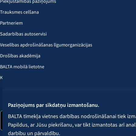
Piekļūstamības paziņojums
Trauksmes celšana
Partneriem
Sadarbības autoservisi
Veselības apdrošināšanas līgumorganizācijas
Drošības akadēmija
BALTA mobilā lietotne
Klientu labumi
Seko mums:
Paziņojums par sīkdatņu izmantošanu.
BALTA tīmekļa vietnes darbības nodrošināšanai tiek iz
Papildus, ar Jūsu piekrišanu, var tikt izmantotas arī ana
darbību un pārvaldību.