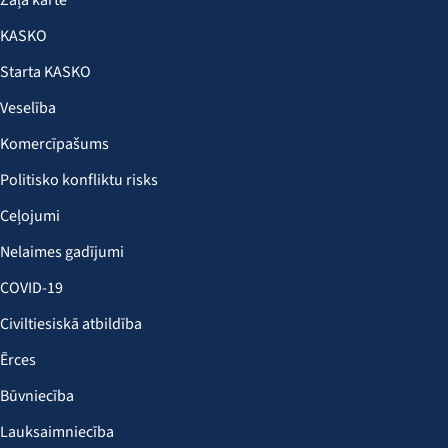
Zaļā karte
KASKO
Starta KASKO
Veselība
Komercīpašums
Politisko konfliktu risks
Ceļojumi
Nelaimes gadījumi
COVID-19
Civiltiesiskā atbildība
Ērces
Būvniecība
Lauksaimniecība