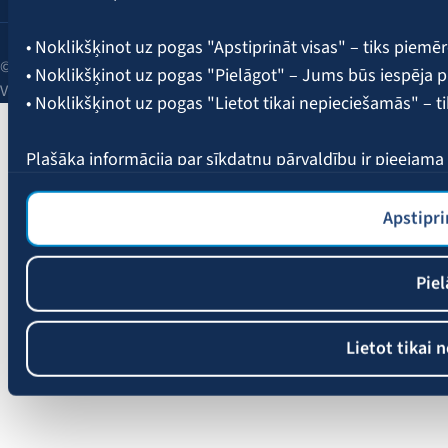
• Noklikšķinot uz pogas "Apstiprināt visas" – tiks piemēr
© 2026 AAS BALTA | Skanstes iela 25, Rīga, LV-1013, Latvija.
• Noklikšķinot uz pogas "Pielāgot" – Jums būs iespēja pi
Vienotais reģ. Nr. 40003049409.
• Noklikšķinot uz pogas "Lietot tikai nepieciešamās" – t
Plašāka informācija par sīkdatņu pārvaldību ir pieejam
Apstipri
Piel
Lietot tikai 