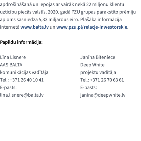
apdrošināšanā un lepojas ar vairāk nekā 22 miljonu klientu
uzticību piecās valstīs. 2020. gadā PZU grupas parakstīto prēmiju
apjoms sasniedza 5,33 miljardus eiro. Plašāka informācija
internetā
www.balta.lv
un
www.pzu.pl/relacje-inwestorskie
.
Papildu informācija:
Līna Lisnere
Janīna Biteniece
AAS BALTA
Deep White
komunikācijas vadītāja
projektu vadītāja
Tel.: +371 26 40 10 41
Tel.: +371 26 70 63 61
E-pasts:
E-pasts:
lina.lisnere@balta.lv
janina@deepwhite.lv