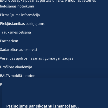
BALTA pašapkalpošanās portāla un BALTA mobilās lietotnes
lietošanas noteikumi
Pirmslīguma informācija
Piekļūstamības paziņojums
Trauksmes celšana
Partneriem
Sadarbības autoservisi
Veselības apdrošināšanas līgumorganizācijas
Drošības akadēmija
BALTA mobilā lietotne
Klientu labumi
Seko mums:
Paziņojums par sīkdatņu izmantošanu.