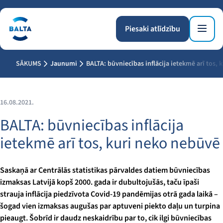
Piesaki atlīdzību
SĀKUMS
Jaunumi
BALTA: būvniecības inflācija ietekmē arī tos,
16.08.2021.
BALTA: būvniecības inflācija
ietekmē arī tos, kuri neko nebūvē
Saskaņā ar Centrālās statistikas pārvaldes datiem būvniecības
izmaksas Latvijā kopš 2000. gada ir dubultojušās, taču īpaši
strauja inflācija piedzīvota Covid-19 pandēmijas otrā gada laikā –
šogad vien izmaksas augušas par aptuveni piekto daļu un turpina
pieaugt. Šobrīd ir daudz neskaidrību par to, cik ilgi būvniecības