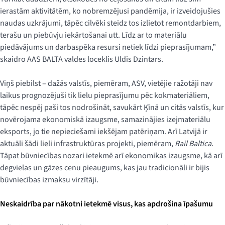
ierastām aktivitātēm, ko nobremzējusi pandēmija, ir izveidojušies
naudas uzkrājumi, tāpēc cilvēki steidz tos izlietot remontdarbiem,
terašu un piebūvju iekārtošanai utt. Līdz ar to materiālu
piedāvājums un darbaspēka resursi netiek līdzi pieprasījumam,”
skaidro AAS BALTA valdes loceklis Uldis Dzintars.
Viņš piebilst – dažās valstīs, piemēram, ASV, vietējie ražotāji nav
laikus prognozējuši tik lielu pieprasījumu pēc kokmateriāliem,
tāpēc nespēj paši tos nodrošināt, savukārt Ķīnā un citās valstīs, kur
novērojama ekonomiskā izaugsme, samazinājies izejmateriālu
eksports, jo tie nepieciešami iekšējam patēriņam. Arī Latvijā ir
aktuāli šādi lieli infrastruktūras projekti, piemēram,
Rail Baltica.
Tāpat būvniecības nozari ietekmē arī ekonomikas izaugsme, kā arī
degvielas un gāzes cenu pieaugums, kas jau tradicionāli ir bijis
būvniecības izmaksu virzītāji.
Neskaidrība par nākotni ietekmē visus, kas apdrošina īpašumu