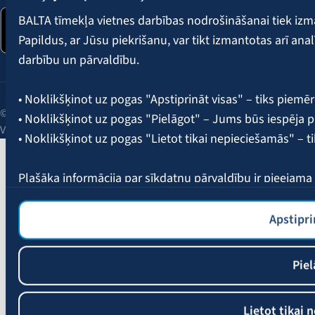
BALTA tīmekļa vietnes darbības nodrošināšanai tiek iz
Papildus, ar Jūsu piekrišanu, var tikt izmantotas arī ana
darbību un pārvaldību.
• Noklikšķinot uz pogas "Apstiprināt visas" – tiks piemēr
© 2026 AAS BALTA | Skanstes iela 25, Rīga, LV-1013, Latvija.
• Noklikšķinot uz pogas "Pielāgot" – Jums būs iespēja pi
Vienotais reģ. Nr. 40003049409.
• Noklikšķinot uz pogas "Lietot tikai nepieciešamās" – t
Plašāka informācija par sīkdatņu pārvaldību ir pieejam
Apstipri
Piel
Lietot tikai 