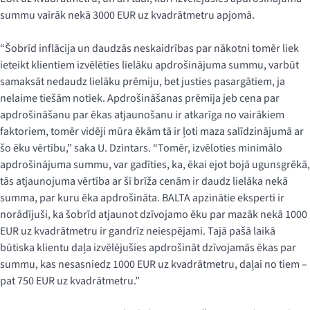
summu vairāk nekā 3000 EUR uz kvadrātmetru apjomā.
“Šobrīd inflācija un daudzās neskaidrības par nākotni tomēr liek
ieteikt klientiem izvēlēties lielāku apdrošinājuma summu, varbūt
samaksāt nedaudz lielāku prēmiju, bet justies pasargātiem, ja
nelaime tiešām notiek. Apdrošināšanas prēmija jeb cena par
apdrošināšanu par ēkas atjaunošanu ir atkarīga no vairākiem
faktoriem, tomēr vidēji mūra ēkām tā ir ļoti maza salīdzinājumā ar
šo ēku vērtību,” saka U. Dzintars. “Tomēr, izvēloties minimālo
apdrošinājuma summu, var gadīties, ka, ēkai ejot bojā ugunsgrēkā,
tās atjaunojuma vērtība ar šī brīža cenām ir daudz lielāka nekā
summa, par kuru ēka apdrošināta. BALTA apzinātie eksperti ir
norādījuši, ka šobrīd atjaunot dzīvojamo ēku par mazāk nekā 1000
EUR uz kvadrātmetru ir gandrīz neiespējami. Tajā pašā laikā
būtiska klientu daļa izvēlējušies apdrošināt dzīvojamās ēkas par
summu, kas nesasniedz 1000 EUR uz kvadrātmetru, daļai no tiem –
pat 750 EUR uz kvadrātmetru.”