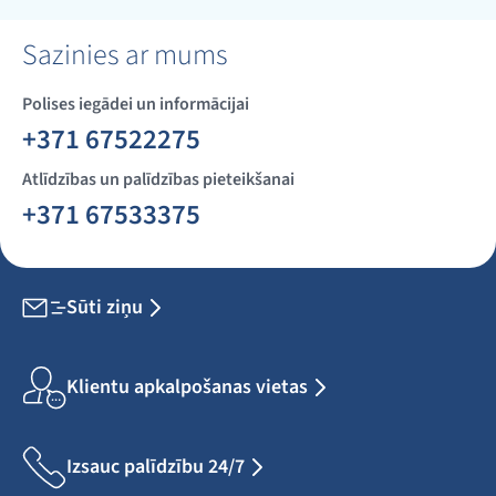
Sazinies ar mums
Polises iegādei un informācijai
+371 67522275
Atlīdzības un palīdzības pieteikšanai
+371 67533375
Sūti ziņu
Klientu apkalpošanas vietas
Izsauc palīdzību 24/7