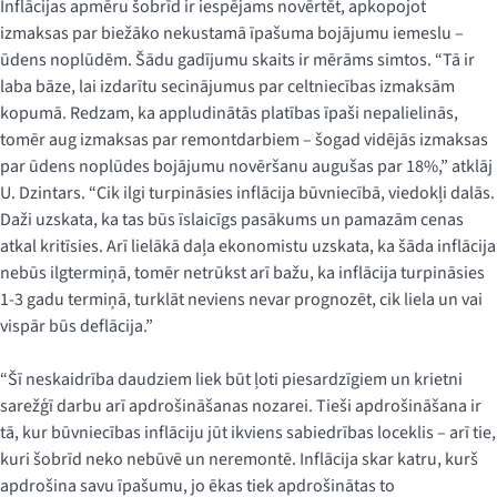
Inflācijas apmēru šobrīd ir iespējams novērtēt, apkopojot
izmaksas par biežāko nekustamā īpašuma bojājumu iemeslu –
ūdens noplūdēm. Šādu gadījumu skaits ir mērāms simtos. “Tā ir
laba bāze, lai izdarītu secinājumus par celtniecības izmaksām
kopumā. Redzam, ka appludinātās platības īpaši nepalielinās,
tomēr aug izmaksas par remontdarbiem – šogad vidējās izmaksas
par ūdens noplūdes bojājumu novēršanu augušas par 18%,” atklāj
U. Dzintars. “Cik ilgi turpināsies inflācija būvniecībā, viedokļi dalās.
Daži uzskata, ka tas būs īslaicīgs pasākums un pamazām cenas
atkal kritīsies. Arī lielākā daļa ekonomistu uzskata, ka šāda inflācija
nebūs ilgtermiņā, tomēr netrūkst arī bažu, ka inflācija turpināsies
1-3 gadu termiņā, turklāt neviens nevar prognozēt, cik liela un vai
vispār būs deflācija.”
“Šī neskaidrība daudziem liek būt ļoti piesardzīgiem un krietni
sarežģī darbu arī apdrošināšanas nozarei. Tieši apdrošināšana ir
tā, kur būvniecības inflāciju jūt ikviens sabiedrības loceklis – arī tie,
kuri šobrīd neko nebūvē un neremontē. Inflācija skar katru, kurš
apdrošina savu īpašumu, jo ēkas tiek apdrošinātas to