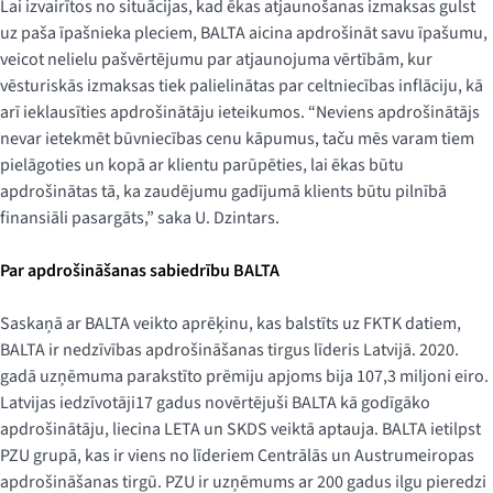
Lai izvairītos no situācijas, kad ēkas atjaunošanas izmaksas gulst
uz paša īpašnieka pleciem, BALTA aicina apdrošināt savu īpašumu,
veicot nelielu pašvērtējumu par atjaunojuma vērtībām, kur
vēsturiskās izmaksas tiek palielinātas par celtniecības inflāciju, kā
arī ieklausīties apdrošinātāju ieteikumos. “Neviens apdrošinātājs
nevar ietekmēt būvniecības cenu kāpumus, taču mēs varam tiem
pielāgoties un kopā ar klientu parūpēties, lai ēkas būtu
apdrošinātas tā, ka zaudējumu gadījumā klients būtu pilnībā
finansiāli pasargāts,” saka U. Dzintars.
Par apdrošināšanas sabiedrību BALTA
Saskaņā ar BALTA veikto aprēķinu, kas balstīts uz FKTK datiem,
BALTA ir nedzīvības apdrošināšanas tirgus līderis Latvijā. 2020.
gadā uzņēmuma parakstīto prēmiju apjoms bija 107,3 miljoni eiro.
Latvijas iedzīvotāji17 gadus novērtējuši BALTA kā godīgāko
apdrošinātāju, liecina LETA un SKDS veiktā aptauja. BALTA ietilpst
PZU grupā, kas ir viens no līderiem Centrālās un Austrumeiropas
apdrošināšanas tirgū. PZU ir uzņēmums ar 200 gadus ilgu pieredzi