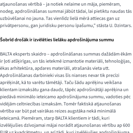
atjaunošanas vērtībā – ja notiek nelaime un māja, piemēram,
nodeg, apdrošināšanas summai jābūt tādai, lai pietiktu naudas tās
uzbūvēšanai no jauna. Tas vienlīdz lielā mērā attiecas gan uz
privātpersonu, gan juridisku personu īpašumu,” stāsta U. Dzintars.
Šobrīd drošāk ir izvēlēties lielāku apdrošinājuma summu
BALTA eksperts skaidro – apdrošināšanas summas dažādām ēkām
ir ļoti atšķirīgas, un tās ietekmē izmantotie materiāli, tehnoloģijas,
ēkas arhitektūra, apdares materiāli, atrašanās vieta utt.
Apdrošināšanas darbinieki visas šīs nianses nevar tik precīzi
aprēķināt, kā to varētu tāmētāji. Taču šādu aprēķinu veikšana
klientam izmaksātu gana daudz, tāpēc apdrošinātāji aprēķina un
piedāvā minimālo ieteicamo apdrošinājuma summu, vadoties pēc
vidējām celtniecības izmaksām. Tomēr faktiskā atjaunošanas
vērtība var būt pat vairākas reizes augstāka nekā minimālā
ieteicamā. Piemēram, starp BALTA klientiem ir tādi, kuri
izvēlējušies dzīvojamai mājai norādīt atjaunošanas vērtību ap 600
EUR uz kvadrātmetru, un arī tādi, kuri izvēlējušies apdrošinājuma