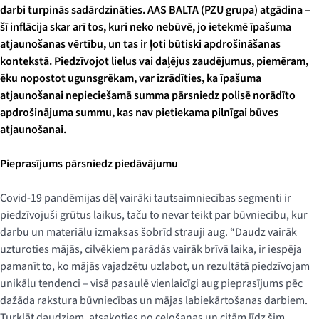
darbi turpinās sadārdzināties. AAS BALTA (PZU grupa) atgādina –
šī inflācija skar arī tos, kuri neko nebūvē, jo ietekmē īpašuma
atjaunošanas vērtību, un tas ir ļoti būtiski apdrošināšanas
kontekstā. Piedzīvojot lielus vai daļējus zaudējumus, piemēram,
ēku nopostot ugunsgrēkam, var izrādīties, ka īpašuma
atjaunošanai nepieciešamā summa pārsniedz polisē norādīto
apdrošinājuma summu, kas nav pietiekama pilnīgai būves
atjaunošanai.
Pieprasījums pārsniedz piedāvājumu
Covid-19 pandēmijas dēļ vairāki tautsaimniecības segmenti ir
piedzīvojuši grūtus laikus, taču to nevar teikt par būvniecību, kur
darbu un materiālu izmaksas šobrīd strauji aug. “Daudz vairāk
uzturoties mājās, cilvēkiem parādās vairāk brīvā laika, ir iespēja
pamanīt to, ko mājās vajadzētu uzlabot, un rezultātā piedzīvojam
unikālu tendenci – visā pasaulē vienlaicīgi aug pieprasījums pēc
dažāda rakstura būvniecības un mājas labiekārtošanas darbiem.
Turklāt daudziem, atsakoties no ceļošanas un citām līdz šim