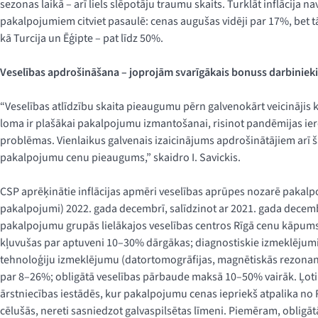
sezonas laikā – arī liels slēpotāju traumu skaits. Turklāt inflācija n
pakalpojumiem citviet pasaulē: cenas augušas vidēji par 17%, bet t
kā Turcija un Ēģipte – pat līdz 50%.
Veselības apdrošināšana – joprojām svarīgākais bonuss darbiniek
“Veselības atlīdzību skaita pieaugumu pērn galvenokārt veicinājis 
loma ir plašākai pakalpojumu izmantošanai, risinot pandēmijas ier
problēmas. Vienlaikus galvenais izaicinājums apdrošinātājiem arī 
pakalpojumu cenu pieaugums,” skaidro I. Savickis.
CSP aprēķinātie inflācijas apmēri veselības aprūpes nozarē paka
pakalpojumi) 2022. gada decembrī, salīdzinot ar 2021. gada decem
pakalpojumu grupās lielākajos veselības centros Rīgā cenu kāpums b
kļuvušas par aptuveni 10–30% dārgākas; diagnostiskie izmeklējumi
tehnoloģiju izmeklējumu (datortomogrāfijas, magnētiskās rezonans
par 8–26%; obligātā veselības pārbaude maksā 10–50% vairāk. Ļoti lī
ārstniecības iestādēs, kur pakalpojumu cenas iepriekš atpalika no R
cēlušās, nereti sasniedzot galvaspilsētas līmeni. Piemēram, obligā