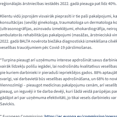
reģionālajās ārstniecības iestādēs 2022. gadā pieauga pat līdz 40%.
Klientu vidū joprojām visvairāk pieprasīti ir tie paši pakalpojumi, 
konsultācijas (sevišķi ginekologa, traumatologa un dermatologa ko
(ultrasonogrāfijas, asinsvadu izmeklējumi, ehokardiogrāfija, neirog
ambulatorās rehabilitācijas pakalpojumi (masāžas, ārstnieciskā vin
2022. gadā BALTA novērota biežāka diagnostiskā izmeklēšana cilv
veselības traucējumiem pēc Covid-19 pārslimošanas.
“Turpina pieaugt arī uzņēmumu interese apdrošināt savus darbini
vairāk līdzekļu polišu iegādei, lai nodrošinātu kvalitatīvus vese
pie kuriem darbinieki ir pieraduši iepriekšējos gados. 88% aptaujā
svarīgi, vai darbavietā būs veselības apdrošināšana, un 68% to no
Viennozīmīgi – pieaugot medicīnas pakalpojumu cenām, arī veselīb
pieaug, un ieguvēji ir tie darba devēji, kuri šādā veidā parūpējas p
gādājot arī par uzņēmuma efektivitāti, jo tikai vesels darbinieks var 
Savickis.
* European Commission:
https://ec.europa.eu/commission/press