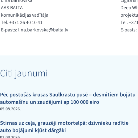
Līna Barkovska
Ligita M
AAS BALTA
Deep Wh
komunikācijas vadītāja
projektu
Tel. +371 26 40 10 41
Tel. +37
E-pasts:
lina.barkovska@balta.lv
E-pasts:
Citi jaunumi
Pēc postošās krusas Saulkrastu pusē – desmitiem bojātu
automašīnu un zaudējumi ap 100 000 eiro
05.08.2026.
Stirnas uz ceļa, grauzēji motortelpā: dzīvnieku radītie
auto bojājumi kļūst dārgāki
03.08.2026.