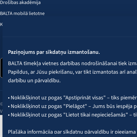
Drošības akadēmija
BALTA mobilā lietotne
Klientu labumi
Seko mums:
Paziņojums par sīkdatņu izmantošanu.
BALTA tīmekļa vietnes darbības nodrošināšanai tiek iz
Papildus, ar Jūsu piekrišanu, var tikt izmantotas arī ana
darbību un pārvaldību.
• Noklikšķinot uz pogas "Apstiprināt visas" – tiks piemēr
© 2026 AAS BALTA | Skanstes iela 25, Rīga, LV-1013, Latvija.
• Noklikšķinot uz pogas "Pielāgot" – Jums būs iespēja pi
Vienotais reģ. Nr. 40003049409.
• Noklikšķinot uz pogas "Lietot tikai nepieciešamās" – t
Plašāka informācija par sīkdatņu pārvaldību ir pieejam