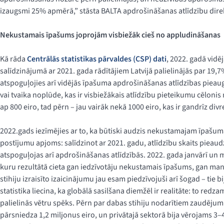
izaugsmi 25% apmērā,” stāsta BALTA apdrošināšanas atlīdzību direk
Nekustamais īpašums joprojām visbiežāk cieš no appludināšanas
Kā rāda
Centrālās statistikas pārvaldes (CSP) dati
, 2022. gadā vidē
salīdzinājumā ar 2021. gada rādītājiem Latvijā palielinājās par 19,
atspoguļojies arī vidējās īpašuma apdrošināšanas atlīdzības piea
vai tvaika noplūde, kas ir visbiežākais atlīdzību pieteikumu cēloni
ap 800 eiro, tad pērn – jau vairāk nekā 1000 eiro, kas ir gandrīz div
2022.gads iezīmējies ar to, ka būtiski audzis nekustamajam īpašum
postījumu apjoms: salīdzinot ar 2021. gadu, atlīdzību skaits pieaudz
atspoguļojas arī apdrošināšanas atlīdzībās. 2022. gada janvārī un 
kuru rezultātā cieta gan iedzīvotāju nekustamais īpašums, gan ma
stihiju izraisīto izaicinājumu jau esam piedzīvojuši arī šogad – tie bi
statistika liecina, ka globālā sasilšana diemžēl ir realitāte: to redz
palielinās vētru spēks. Pērn par dabas stihiju nodarītiem zaudēju
pārsniedza 1,2 miljonus eiro, un privātajā sektorā bija vērojams 3–4