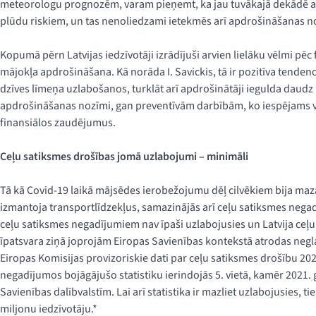
meteorologu prognozēm, varam pieņemt, ka jau tuvākajā dekādē ar
plūdu riskiem, un tas nenoliedzami ietekmēs arī apdrošināšanas noza
Kopumā pērn Latvijas iedzīvotāji izrādījuši arvien lielāku vēlmi pēc
mājokļa apdrošināšana. Kā norāda I. Savickis, tā ir pozitīva tenden
dzīves līmeņa uzlabošanos, turklāt arī apdrošinātāji iegulda daudz pū
apdrošināšanas nozīmi, gan preventīvām darbībām, ko iespējams veik
finansiālos zaudējumus.
Ceļu satiksmes drošības jomā uzlabojumi – minimāli
Tā kā Covid-19 laikā mājsēdes ierobežojumu dēļ cilvēkiem bija mazā
izmantoja transportlīdzekļus, samazinājās arī ceļu satiksmes negad
ceļu satiksmes negadījumiem nav īpaši uzlabojusies un Latvija ce
īpatsvara ziņā joprojām Eiropas Savienības kontekstā atrodas negla
Eiropas Komisijas provizoriskie dati par ceļu satiksmes drošību 202
negadījumos bojāgājušo statistiku ierindojās 5. vietā, kamēr 2021. g
Savienības dalībvalstīm. Lai arī statistika ir mazliet uzlabojusies, t
miljonu iedzīvotāju.*