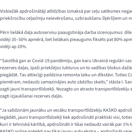
Visbiežāk apdrošinātāji atlīdzības izmaksā par ceļu satiksmes negad
priekšrocību ceļazīmju neievērošanu, uzbraukšanu šķēršļiem un n
Pērn lielākā daļa autoservisu paaugstināja darba izcenojumus: dīl
vidēji 35–50% apmērā, bet lielākais pieaugums fiksēts pat 80% apm
vidēji ap 20%.
“Saistībā gan ar Covid-19 pandēmiju, gan karu Ukrainā regulāri sas
rezerves daļas, īpaši priekšējos lukturus un to vadības blokus daž
piegādāt. Tas attiecīgi paildzina remonta laiku un dīkstāvi. Toties Covi
piemēram, nedaudz samazinājies auto zādzību skaits,” stāsta I. Savi
zagti jauni transportlīdzekļi. Nozagto un atrasto transportlīdzekļu s
zagti izjaukšanai rezerves daļās.
“Ja salīdzinām jaunāku un vecāku transportlīdzekļu KASKO apdroš
iegādāti, jauni transportlīdzekļi tiek apdrošināti praktiski visi, to
kuri ir tehniskā kārtībā, apdrošināti ir tikai nedaudz vairāk par 1% 
KASKO polise noteikti nav tikai jaunu auto ekstra – apdrošināt vaja