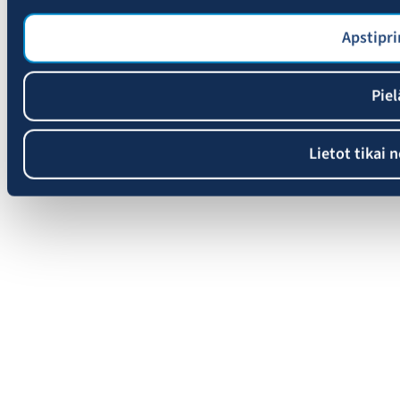
Apstipri
Piel
Lietot tikai 