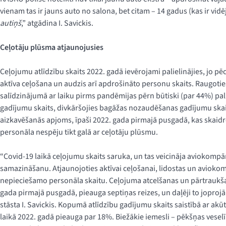
vienam tas ir jauns auto no salona, bet citam – 14 gadus (kas ir vidē
autiņš
,” atgādina I. Savickis.
Ceļotāju plūsma atjaunojusies
Ceļojumu atlīdzību skaits 2022. gadā ievērojami palielinājies, jo 
aktīva ceļošana un audzis arī apdrošināto personu skaits. Raugoties
salīdzinājumā ar laiku pirms pandēmijas pērn būtiski (par 44%) pal
gadījumu skaits, divkāršojies bagāžas nozaudēšanas gadījumu skait
aizkavēšanās apjoms, īpaši 2022. gada pirmajā pusgadā, kas skaid
personāla nespēju tikt galā ar ceļotāju plūsmu.
“Covid-19 laikā ceļojumu skaits saruka, un tas veicināja aviokompā
samazināšanu. Atjaunojoties aktīvai ceļošanai, lidostas un avioko
nepieciešamo personāla skaitu. Ceļojuma atcelšanas un pārtraukšana
gada pirmajā pusgadā, pieauga septiņas reizes, un daļēji to joprojā
stāsta I. Savickis. Kopumā atlīdzību gadījumu skaits saistībā ar
laikā 2022. gadā pieauga par 18%. Biežākie iemesli – pēkšņas ves