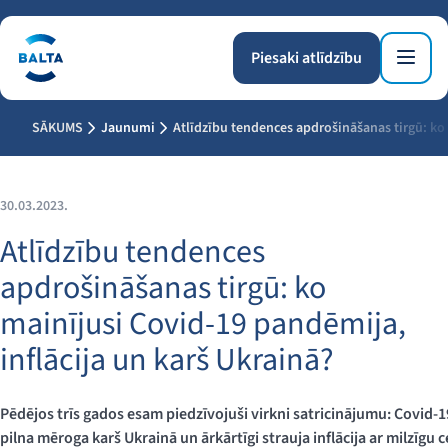
Piesaki atlīdzību
SĀKUMS
Jaunumi
Atlīdzību tendences apdrošināšanas tirgū: ko 
30.03.2023.
Atlīdzību tendences
apdrošināšanas tirgū: ko
mainījusi Covid-19 pandēmija,
inflācija un karš Ukrainā?
Pēdējos trīs gados esam piedzīvojuši virkni satricinājumu: Covid-1
pilna mēroga karš Ukrainā un ārkārtīgi strauja inflācija ar milzīg