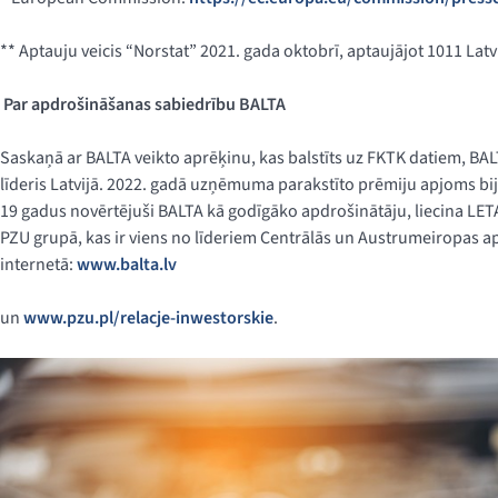
** Aptauju veicis “Norstat” 2021. gada oktobrī, aptaujājot 1011 Lat
Par apdrošināšanas sabiedrību BALTA
Saskaņā ar BALTA veikto aprēķinu, kas balstīts uz FKTK datiem, BAL
līderis Latvijā. 2022. gadā uzņēmuma parakstīto prēmiju apjoms bija 
19 gadus novērtējuši BALTA kā godīgāko apdrošinātāju, liecina LETA
PZU grupā, kas ir viens no līderiem Centrālās un Austrumeiropas a
internetā:
www.balta.lv
un
www.pzu.pl/relacje-inwestorskie
.