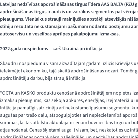
Latvijas nedzīvības apdrošināšanas tirgus līdera AAS BALTA (PZU 
apdrošināšanas tirgus ir audzis un vairākos segmentos pat vēroja
pieaugums. Vienlaikus strauji mainījušies apstākļi atsevišķās nišās
stihiju rezultātā nekustamajam īpašumam nodarīto postījumu apmē
autoservisu un veselības aprūpes pakalpojumu izmaksas.
2022.gada nospiedums – karš Ukrainā un inflācija
Skaudru nospiedumu visam aizvadītajam gadam uzlicis Krievijas uzs
ietekmējot ekonomiku, tajā skaitā apdrošināšanas nozari. Tomēr ga
apdrošinātāju darbu, bija straujā inflācija.
“OCTA un KASKO produktu cenošanā apdrošinātājiem nopietns iza
izmaksu pieaugums, kas sekoja apkures, enerģijas, izejmateriālu 
Inflācija pamatīgi satricināja arī nekustamo īpašumu segmentu, kur
augušas par trešo daļu, atspoguļojoties arī nepieciešamībā apdroš
summas, lai tās atbilstu aktuālajām cenām būvniecības tirgū un bū
atjaunošanai. Cenas šķietami auga it visam, bet, neskatoties uz infl
apdrošināšanas nozarē pērn palielinājās, un nedzīvības apdrošināša