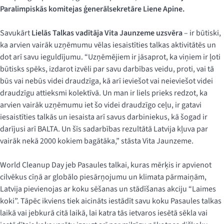
Paralimpiskās komitejas ģenerālsekretāre Liene Apine.
Savukārt
Lielās Talkas vadītāja Vita Jaunzeme uzsvēra
– ir būtiski,
ka arvien vairāk uzņēmumu vēlas iesaistīties talkas aktivitātēs un
dot arī savu ieguldījumu. “Uzņēmējiem ir jāsaprot, ka viņiem ir ļoti
būtisks spēks, izdarot izvēli par savu darbības veidu, proti, vai tā
būs vai nebūs videi draudzīga, kā arī ieviešot vai neieviešot videi
draudzīgu attieksmi kolektīvā. Un man ir liels prieks redzot, ka
arvien vairāk uzņēmumu iet šo videi draudzīgo ceļu, ir gatavi
iesaistīties talkās un iesaista arī savus darbiniekus, kā šogad ir
darījusi arī BALTA. Un šīs sadarbības rezultātā Latvija kļuva par
vairāk nekā 2000 kokiem bagātāka,” stāsta Vita Jaunzeme.
World Cleanup Day jeb Pasaules talkai, kuras mērķis ir apvienot
cilvēkus cīņā ar globālo piesārņojumu un klimata pārmaiņām,
Latvija pievienojas ar koku sēšanas un stādīšanas akciju “Laimes
koki”. Tāpēc ikviens tiek aicināts iestādīt savu koku Pasaules talkas
laikā vai jebkurā citā laikā, lai katra tās ietvaros iesētā sēkla vai