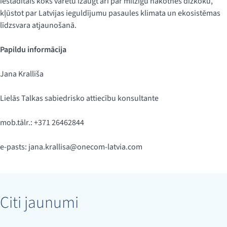
iestādītais koks varētu izaugt arī par milzīgu nākotnes dižkoku,
kļūstot par Latvijas ieguldījumu pasaules klimata un ekosistēmas
līdzsvara atjaunošanā.
Papildu informācija
Jana Kralliša
Lielās Talkas sabiedrisko attiecību konsultante
mob.tālr.: +371 26462844
e-pasts:
jana.krallisa@onecom-latvia.com
Citi jaunumi