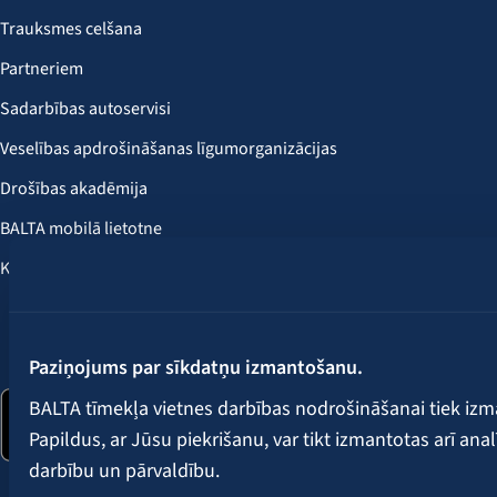
Trauksmes celšana
Partneriem
Sadarbības autoservisi
Veselības apdrošināšanas līgumorganizācijas
Drošības akadēmija
BALTA mobilā lietotne
Klientu labumi
Seko mums:
Paziņojums par sīkdatņu izmantošanu.
BALTA tīmekļa vietnes darbības nodrošināšanai tiek iz
Papildus, ar Jūsu piekrišanu, var tikt izmantotas arī ana
darbību un pārvaldību.