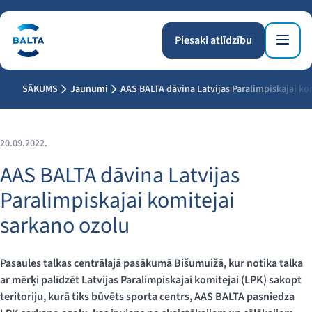
Piesaki atlīdzību
SĀKUMS
Jaunumi
AAS BALTA dāvina Latvijas Paralimpiskajai ko
20.09.2022.
AAS BALTA dāvina Latvijas
Paralimpiskajai komitejai
sarkano ozolu
Pasaules talkas centrālajā pasākumā Bišumuižā, kur notika talka
ar mērķi palīdzēt Latvijas Paralimpiskajai komitejai (LPK) sakopt
teritoriju, kurā tiks būvēts sporta centrs, AAS BALTA pasniedza