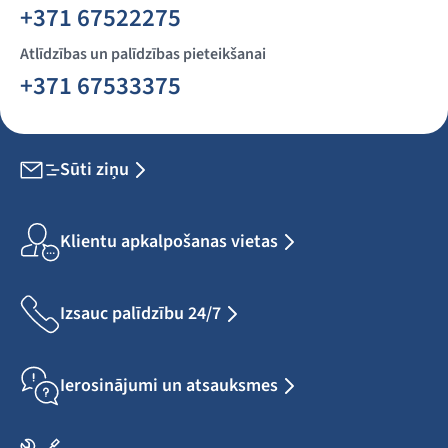
+371 67522275
Atlīdzības un palīdzības pieteikšanai
+371 67533375
Sūti ziņu
Klientu apkalpošanas vietas
Izsauc palīdzību 24/7
Ierosinājumi un atsauksmes