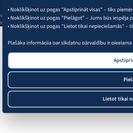
• Noklikšķinot uz pogas "Apstiprināt visas" – tiks piemēr
© 2026 AAS BALTA | Skanstes iela 25, Rīga, LV-1013, Latvija.
• Noklikšķinot uz pogas "Pielāgot" – Jums būs iespēja pi
Vienotais reģ. Nr. 40003049409.
• Noklikšķinot uz pogas "Lietot tikai nepieciešamās" – t
Plašāka informācija par sīkdatņu pārvaldību ir pieejam
Apstipri
Piel
Lietot tikai 