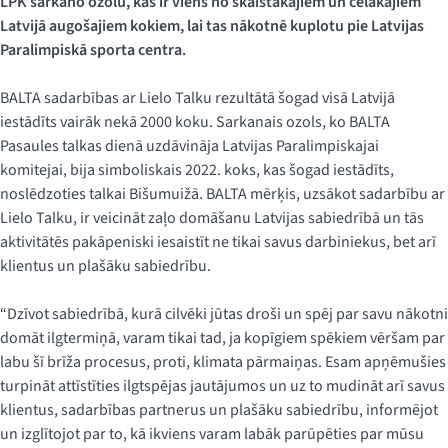
LPK sarkano ozolu, kas ir viens no skaistākajiem un cēlākajiem
Latvijā augošajiem kokiem, lai tas nākotnē kuplotu pie Latvijas
Paralimpiskā sporta centra.
BALTA sadarbības ar Lielo Talku rezultātā šogad visā Latvijā
iestādīts vairāk nekā 2000 koku. Sarkanais ozols, ko BALTA
Pasaules talkas dienā uzdāvināja Latvijas Paralimpiskajai
komitejai, bija simboliskais 2022. koks, kas šogad iestādīts,
noslēdzoties talkai Bišumuižā. BALTA mērķis, uzsākot sadarbību ar
Lielo Talku, ir veicināt zaļo domāšanu Latvijas sabiedrībā un tās
aktivitātēs pakāpeniski iesaistīt ne tikai savus darbiniekus, bet arī
klientus un plašāku sabiedrību.
“Dzīvot sabiedrībā, kurā cilvēki jūtas droši un spēj par savu nākotni
domāt ilgtermiņā, varam tikai tad, ja kopīgiem spēkiem vēršam par
labu šī brīža procesus, proti, klimata pārmaiņas. Esam apņēmušies
turpināt attīstīties ilgtspējas jautājumos un uz to mudināt arī savus
klientus, sadarbības partnerus un plašāku sabiedrību, informējot
un izglītojot par to, kā ikviens varam labāk parūpēties par mūsu