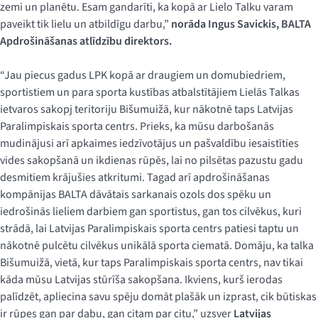
zemi un planētu. Esam gandarīti, ka kopā ar Lielo Talku varam
paveikt tik lielu un atbildīgu darbu,”
norāda Ingus Savickis, BALTA
Apdrošināšanas atlīdzību direktors.
“Jau piecus gadus LPK kopā ar draugiem un domubiedriem,
sportistiem un para sporta kustības atbalstītājiem Lielās Talkas
ietvaros sakopj teritoriju Bišumuižā, kur nākotnē taps Latvijas
Paralimpiskais sporta centrs. Prieks, ka mūsu darbošanās
mudinājusi arī apkaimes iedzīvotājus un pašvaldību iesaistīties
vides sakopšanā un ikdienas rūpēs, lai no pilsētas pazustu gadu
desmitiem krājušies atkritumi. Tagad arī apdrošināšanas
kompānijas BALTA dāvātais sarkanais ozols dos spēku un
iedrošinās lieliem darbiem gan sportistus, gan tos cilvēkus, kuri
strādā, lai Latvijas Paralimpiskais sporta centrs patiesi taptu un
nākotnē pulcētu cilvēkus unikālā sporta ciematā. Domāju, ka talka
Bišumuižā, vietā, kur taps Paralimpiskais sporta centrs, nav tikai
kāda mūsu Latvijas stūrīša sakopšana. Ikviens, kurš ierodas
palīdzēt, apliecina savu spēju domāt plašāk un izprast, cik būtiskas
ir rūpes gan par dabu, gan citam par citu,” uzsver
Latvijas