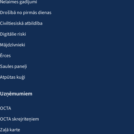
Nelaimes gadījumi
Drošībā no pirmās dienas
Civiltiesiskā atbildība
Digitālie riski
Mājdzīvnieki
Ērces
Saules paneļi
Atpūtas kuģi
Uzņēmumiem
OCTA
OCTA skrejriteņiem
Zaļā karte